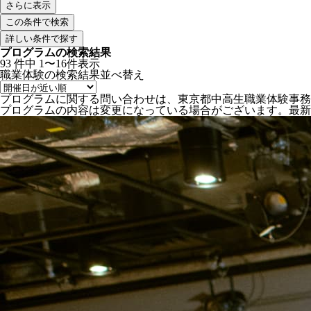
さらに表示
詳しい条件で探す
プログラムの検索結果
93
件中
1〜16件表示
職業体験の検索結果
並べ替え
プログラムに関する問い合わせは、東京都中高生職業体験事務
プログラムの内容は変更になっている場合がございます。最新