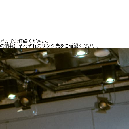
局までご連絡ください。
の情報はそれぞれのリンク先をご確認ください。