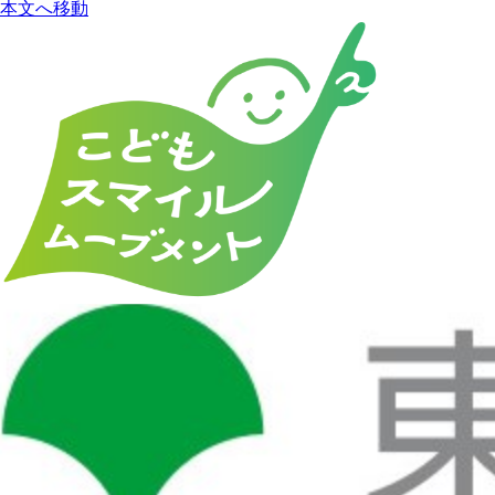
本文へ移動