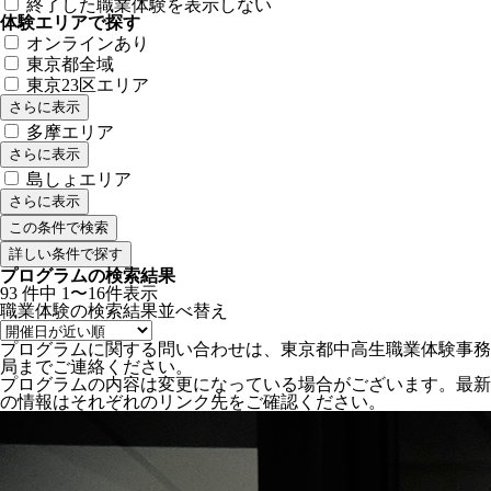
終了した職業体験を表示しない
体験エリアで探す
オンラインあり
東京都全域
東京23区エリア
さらに表示
多摩エリア
さらに表示
島しょエリア
さらに表示
詳しい条件で探す
プログラムの検索結果
93
件中
1〜16件表示
職業体験の検索結果
並べ替え
プログラムに関する問い合わせは、東京都中高生職業体験事務
局までご連絡ください。
プログラムの内容は変更になっている場合がございます。最新
の情報はそれぞれのリンク先をご確認ください。