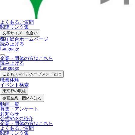
よくあるご質問
関連リンク集
文字サイズ・色合い
都庁総合ホームページ
読み上げる
Language
企業・団体の方はこちら
読み上げる
Language
こどもスマイル
ムーブメントとは
職業体験
イベント検索
東京都の取組
参画企業・
団体を知る
動画一覧
募集・
アンケート
お知らせ
公式SNS
の紹介
企業・団体の方
はこちら
よくあるご質問
関連リンク集