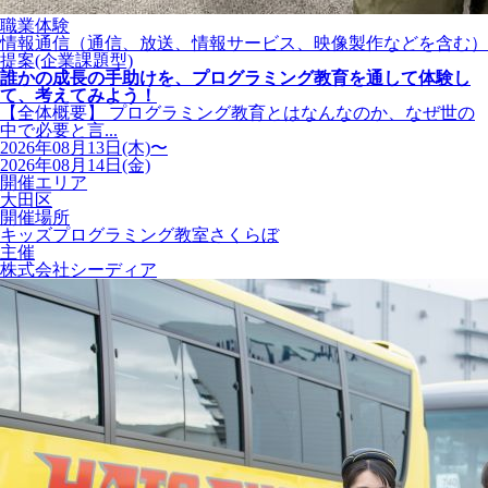
職業体験
情報通信（通信、放送、情報サービス、映像製作などを含む）
提案(企業課題型)
誰かの成長の手助けを、プログラミング教育を通して体験し
て、考えてみよう！
【全体概要】 プログラミング教育とはなんなのか、なぜ世の
中で必要と言...
2026年08月13日(木)〜
2026年08月14日(金)
開催エリア
大田区
開催場所
キッズプログラミング教室さくらぼ
主催
株式会社シーディア