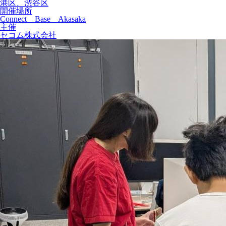
港区、渋谷区
開催場所
Connect Base Akasaka
主催
セコム株式会社