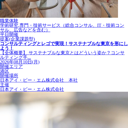
職業体験
学術研究,専門・技術サービス（総合コンサル、IT・技術コン
サル、広告などを含む）
平日開催
提案(企業課題型)
コンサルティングとレゴで実現！サステナブルな東京を形にし
よう！
【全体概要】 サステナブルな東京とはどういう姿か？コンサ
ルティング手...
2026年08月10日(月)
開催エリア
港区
開催場所
日本アイ・ビー・エム株式会社 本社
主催
日本アイ・ビー・エム株式会社