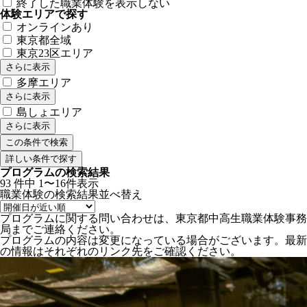
終了した職業体験を表示しない
体験エリアで探す
オンラインあり
東京都全域
東京23区エリア
さらに表示
多摩エリア
さらに表示
島しょエリア
さらに表示
詳しい条件で探す
プログラムの検索結果
93
件中
1〜16件表示
職業体験の検索結果
並べ替え
プログラムに関する問い合わせは、東京都中高生職業体験事務
局までご連絡ください。
プログラムの内容は変更になっている場合がございます。最新
の情報はそれぞれのリンク先をご確認ください。