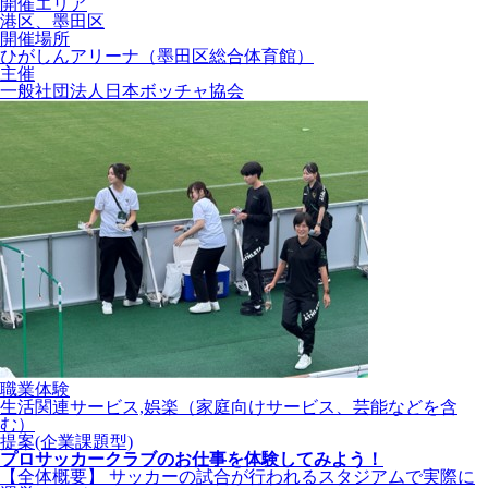
開催エリア
港区、墨田区
開催場所
ひがしんアリーナ（墨田区総合体育館）
主催
一般社団法人日本ボッチャ協会
職業体験
生活関連サービス,娯楽（家庭向けサービス、芸能などを含
む）
提案(企業課題型)
プロサッカークラブのお仕事を体験してみよう！
【全体概要】 サッカーの試合が行われるスタジアムで実際に