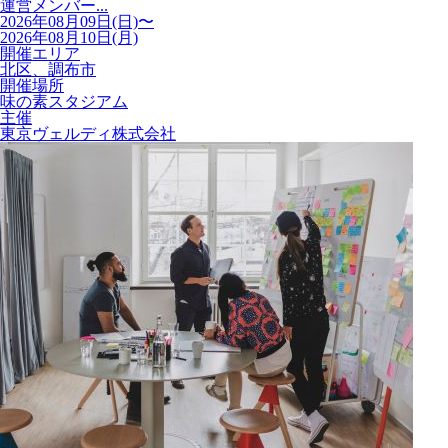
運営メンバー...
2026年08月09日(日)〜
2026年08月10日(月)
開催エリア
北区、調布市
開催場所
味の素スタジアム
主催
東京ヴェルディ株式会社