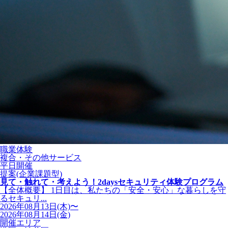
職業体験
複合・その他サービス
平日開催
提案(企業課題型)
見て・触れて・考えよう！2daysセキュリティ体験プログラム
【全体概要】 1日目は、私たちの「安全・安心」な暮らしを守
るセキュリ...
2026年08月13日(木)〜
2026年08月14日(金)
開催エリア