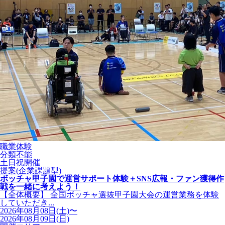
職業体験
分類不能
土日祝開催
提案(企業課題型)
ボッチャ甲子園で運営サポート体験＋SNS広報・ファン獲得作
戦を一緒に考えよう！
【全体概要】 全国ボッチャ選抜甲子園大会の運営業務を体験
していただき...
2026年08月08日(土)〜
2026年08月09日(日)