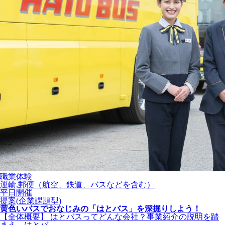
職業体験
運輸,郵便（航空、鉄道、バスなどを含む）
平日開催
提案(企業課題型)
黄色いバスでおなじみの「はとバス」を深掘りしよう！
【全体概要】 はとバスってどんな会社？事業紹介の説明を踏
まえ、はとバ...