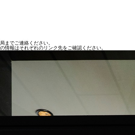
局までご連絡ください。
の情報はそれぞれのリンク先をご確認ください。