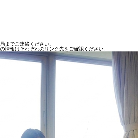
局までご連絡ください。
の情報はそれぞれのリンク先をご確認ください。