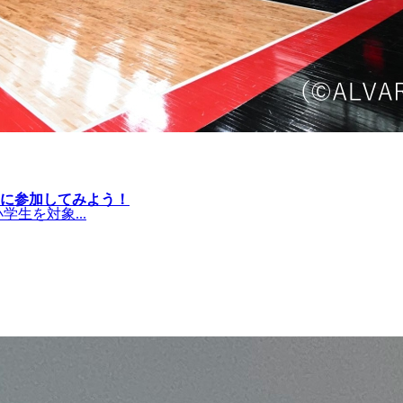
に参加してみよう！
生を対象...