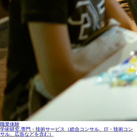
職業体験
学術研究,専門・技術サービス（総合コンサル、IT・技術コン
サル、広告などを含む）