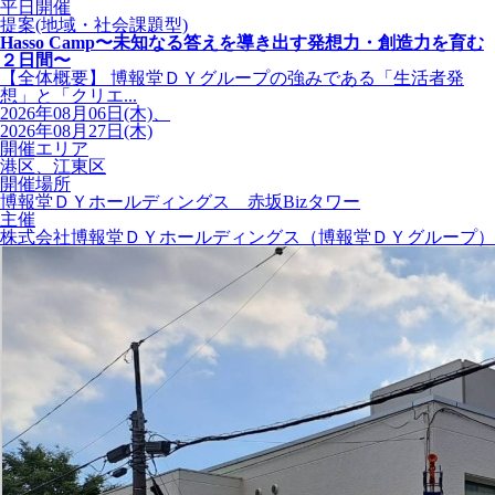
平日開催
提案(地域・社会課題型)
Hasso Camp〜未知なる答えを導き出す発想力・創造力を育む
２日間〜
【全体概要】 博報堂ＤＹグループの強みである「生活者発
想」と「クリエ...
2026年08月06日(木)、
2026年08月27日(木)
開催エリア
港区、江東区
開催場所
博報堂ＤＹホールディングス 赤坂Bizタワー
主催
株式会社博報堂ＤＹホールディングス（博報堂ＤＹグループ）