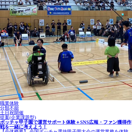
職業体験
分類不能
土日祝開催
提案(企業課題型)
ボッチャ甲子園で運営サポート体験＋SNS広報・ファン獲得作
戦を一緒に考えよう！
【全体概要】 全国ボッチャ選抜甲子園大会の運営業務を体験