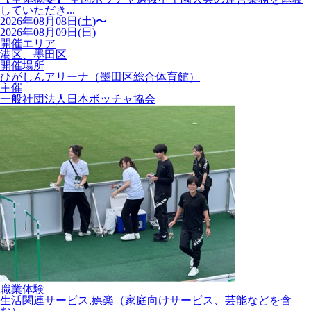
していただき...
2026年08月08日(土)〜
2026年08月09日(日)
開催エリア
港区、墨田区
開催場所
ひがしんアリーナ（墨田区総合体育館）
主催
一般社団法人日本ボッチャ協会
職業体験
生活関連サービス,娯楽（家庭向けサービス、芸能などを含