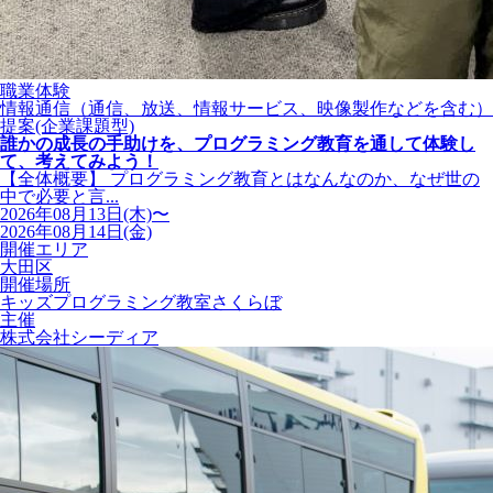
職業体験
情報通信（通信、放送、情報サービス、映像製作などを含む）
提案(企業課題型)
誰かの成長の手助けを、プログラミング教育を通して体験し
て、考えてみよう！
【全体概要】 プログラミング教育とはなんなのか、なぜ世の
中で必要と言...
2026年08月13日(木)〜
2026年08月14日(金)
開催エリア
大田区
開催場所
キッズプログラミング教室さくらぼ
主催
株式会社シーディア