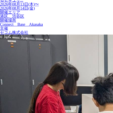
るセキュリ...
2026年08月13日(木)〜
2026年08月14日(金)
開催エリア
港区、渋谷区
開催場所
Connect Base Akasaka
主催
セコム株式会社