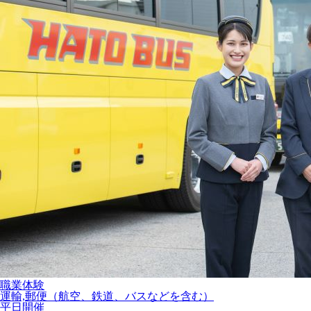
職業体験
運輸,郵便（航空、鉄道、バスなどを含む）
平日開催