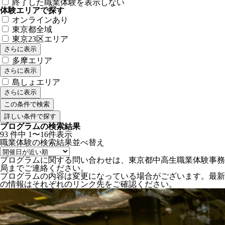
終了した職業体験を表示しない
体験エリアで探す
オンラインあり
東京都全域
東京23区エリア
さらに表示
多摩エリア
さらに表示
島しょエリア
さらに表示
詳しい条件で探す
プログラムの検索結果
93
件中
1〜16件表示
職業体験の検索結果
並べ替え
プログラムに関する問い合わせは、東京都中高生職業体験事務
局までご連絡ください。
プログラムの内容は変更になっている場合がございます。最新
の情報はそれぞれのリンク先をご確認ください。