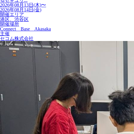
るセキュリ...
2026年08月13日(木)〜
2026年08月14日(金)
開催エリア
港区、渋谷区
開催場所
Connect Base Akasaka
主催
セコム株式会社