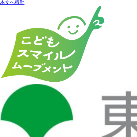
本文へ移動