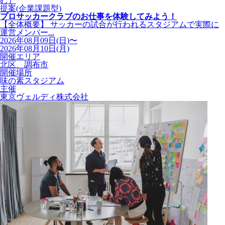
む）
提案(企業課題型)
プロサッカークラブのお仕事を体験してみよう！
【全体概要】 サッカーの試合が行われるスタジアムで実際に
運営メンバー...
2026年08月09日(日)〜
2026年08月10日(月)
開催エリア
北区、調布市
開催場所
味の素スタジアム
主催
東京ヴェルディ株式会社