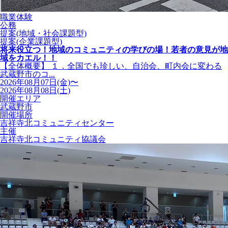
職業体験
公務
提案(地域・社会課題型)
提案(企業課題型)
将来役立つ！地域のコミュニティの学びの場！若者の意見が地
域をカエル！！
【全体概要】 １．全国でも珍しい、自治会、町内会に変わる
武蔵野市のコ...
2026年08月07日(金)〜
2026年08月08日(土)
開催エリア
武蔵野市
開催場所
吉祥寺北コミュニティセンター
主催
吉祥寺北コミュニティ協議会