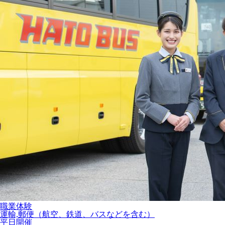
職業体験
運輸,郵便（航空、鉄道、バスなどを含む）
平日開催