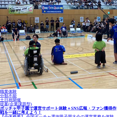
職業体験
分類不能
土日祝開催
提案(企業課題型)
ボッチャ甲子園で運営サポート体験＋SNS広報・ファン獲得作
戦を一緒に考えよう！
【全体概要】 全国ボッチャ選抜甲子園大会の運営業務を体験