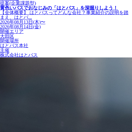
提案(企業課題型)
黄色いバスでおなじみの「はとバス」を深掘りしよう！
【全体概要】 はとバスってどんな会社？事業紹介の説明を踏
まえ、はとバ...
2026年08月13日(木)〜
2026年08月14日(金)
開催エリア
大田区
開催場所
はとバス本社
主催
株式会社はとバス