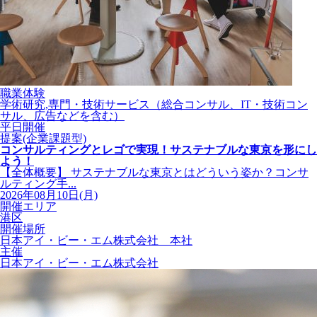
職業体験
学術研究,専門・技術サービス（総合コンサル、IT・技術コン
サル、広告などを含む）
平日開催
提案(企業課題型)
コンサルティングとレゴで実現！サステナブルな東京を形にし
よう！
【全体概要】 サステナブルな東京とはどういう姿か？コンサ
ルティング手...
2026年08月10日(月)
開催エリア
港区
開催場所
日本アイ・ビー・エム株式会社 本社
主催
日本アイ・ビー・エム株式会社