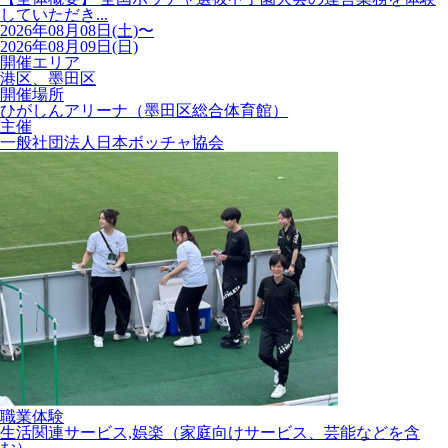
していただき...
2026年08月08日(土)〜
2026年08月09日(日)
開催エリア
港区、墨田区
開催場所
ひがしんアリーナ（墨田区総合体育館）
主催
一般社団法人日本ボッチャ協会
職業体験
生活関連サービス,娯楽（家庭向けサービス、芸能などを含