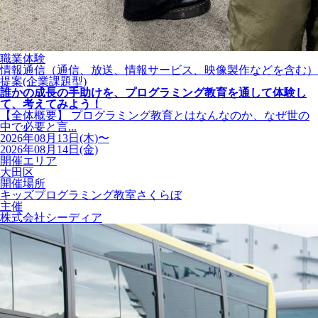
職業体験
情報通信（通信、放送、情報サービス、映像製作などを含む）
提案(企業課題型)
誰かの成長の手助けを、プログラミング教育を通して体験し
て、考えてみよう！
【全体概要】 プログラミング教育とはなんなのか、なぜ世の
中で必要と言...
2026年08月13日(木)〜
2026年08月14日(金)
開催エリア
大田区
開催場所
キッズプログラミング教室さくらぼ
主催
株式会社シーディア