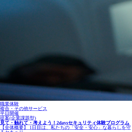
職業体験
複合・その他サービス
平日開催
提案(企業課題型)
見て・触れて・考えよう！2daysセキュリティ体験プログラム
【全体概要】 1日目は、私たちの「安全・安心」な暮らしを守