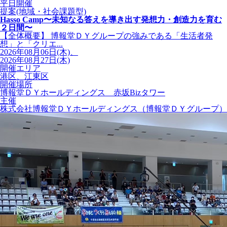
平日開催
提案(地域・社会課題型)
Hasso Camp〜未知なる答えを導き出す発想力・創造力を育む
２日間〜
【全体概要】 博報堂ＤＹグループの強みである「生活者発
想」と「クリエ...
2026年08月06日(木)、
2026年08月27日(木)
開催エリア
港区、江東区
開催場所
博報堂ＤＹホールディングス 赤坂Bizタワー
主催
株式会社博報堂ＤＹホールディングス（博報堂ＤＹグループ）