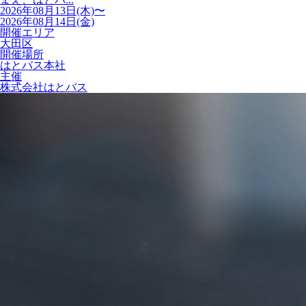
2026年08月13日(木)〜
2026年08月14日(金)
開催エリア
大田区
開催場所
はとバス本社
主催
株式会社はとバス