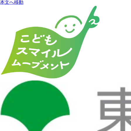
本文へ移動