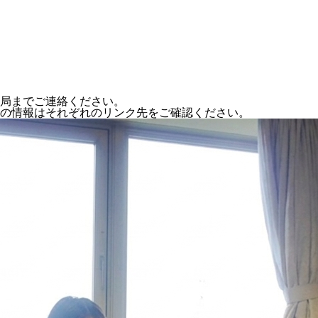
局までご連絡ください。
の情報はそれぞれのリンク先をご確認ください。