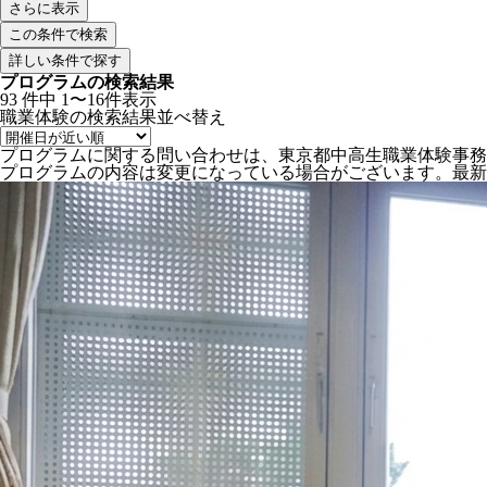
さらに表示
詳しい条件で探す
プログラムの検索結果
93
件中
1〜16件表示
職業体験の検索結果
並べ替え
プログラムに関する問い合わせは、東京都中高生職業体験事務
プログラムの内容は変更になっている場合がございます。最新