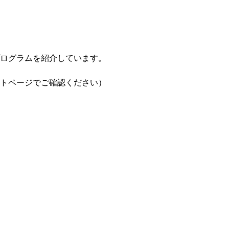
ログラムを紹介しています。
トページでご確認ください）