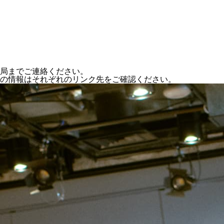
局までご連絡ください。
の情報はそれぞれのリンク先をご確認ください。