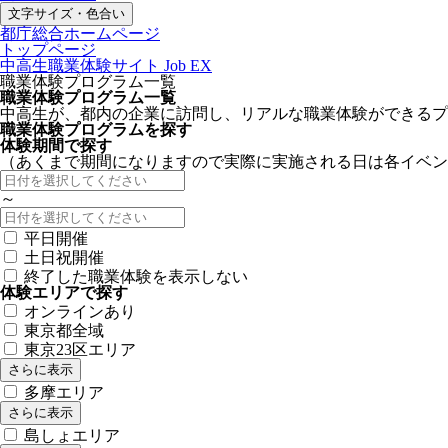
文字サイズ・色合い
都庁総合ホームページ
トップページ
中高生職業体験サイト Job EX
職業体験プログラム一覧
職業体験プログラム一覧
中高生が、都内の企業に訪問し、リアルな職業体験ができるプ
職業体験プログラムを探す
体験期間で探す
（あくまで期間になりますので実際に実施される日は各イベン
～
平日開催
土日祝開催
終了した職業体験を表示しない
体験エリアで探す
オンラインあり
東京都全域
東京23区エリア
さらに表示
多摩エリア
さらに表示
島しょエリア