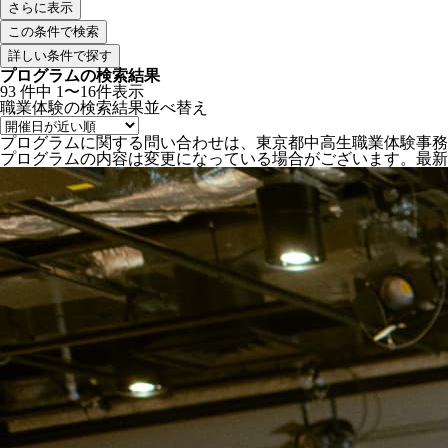
さらに表示
詳しい条件で探す
プログラムの検索結果
93
件中
1〜16件表示
職業体験の検索結果
並べ替え
プログラムに関する問い合わせは、東京都中高生職業体験事務
プログラムの内容は変更になっている場合がございます。最新