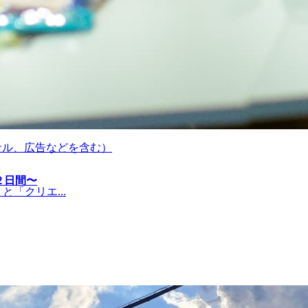
サル、広告などを含む）
２日間〜
「クリエ...