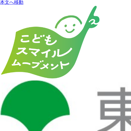
本文へ移動