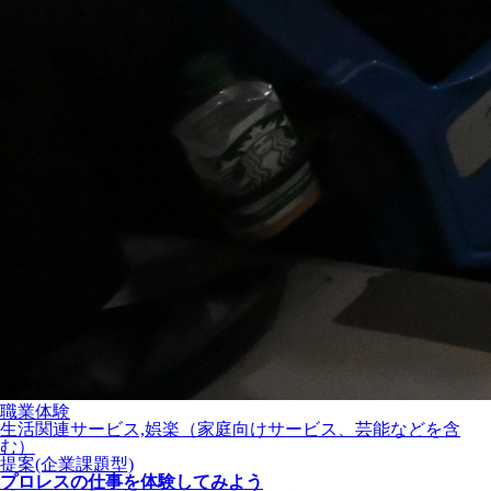
職業体験
生活関連サービス,娯楽（家庭向けサービス、芸能などを含
む）
提案(企業課題型)
プロレスの仕事を体験してみよう