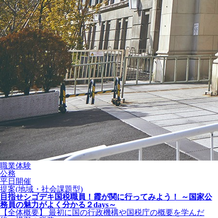
職業体験
公務
平日開催
提案(地域・社会課題型)
目指せシゴデキ国税職員！霞が関に行ってみよう！ ～国家公
務員の魅力がよく分かる２days～
【全体概要】 最初に国の行政機構や国税庁の概要を学んだ