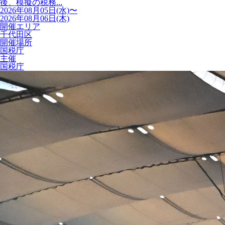
後、模擬の税務...
2026年08月05日(水)〜
2026年08月06日(木)
開催エリア
千代田区
開催場所
国税庁
主催
国税庁