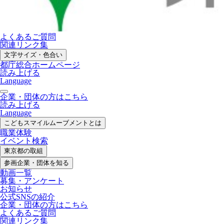
よくあるご質問
関連リンク集
文字サイズ・色合い
都庁総合ホームページ
読み上げる
Language
企業・団体の方はこちら
読み上げる
Language
こどもスマイル
ムーブメントとは
職業体験
イベント検索
東京都の取組
参画企業・
団体を知る
動画一覧
募集・
アンケート
お知らせ
公式SNS
の紹介
企業・団体の方
はこちら
よくあるご質問
関連リンク集