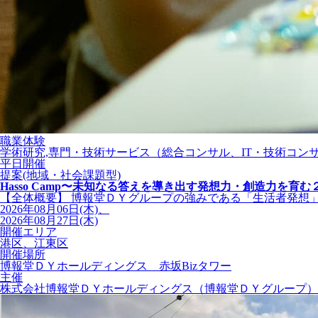
職業体験
学術研究,専門・技術サービス（総合コンサル、IT・技術コン
平日開催
提案(地域・社会課題型)
Hasso Camp〜未知なる答えを導き出す発想力・創造力を育む
【全体概要】 博報堂ＤＹグループの強みである「生活者発想」と
2026年08月06日(木)、
2026年08月27日(木)
開催エリア
港区、江東区
開催場所
博報堂ＤＹホールディングス 赤坂Bizタワー
主催
株式会社博報堂ＤＹホールディングス（博報堂ＤＹグループ）