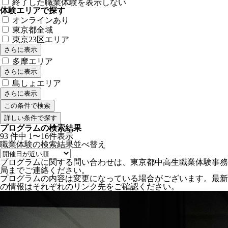
終了した職業体験を表示しない
体験エリアで探す
オンラインあり
東京都全域
東京23区エリア
さらに表示
多摩エリア
さらに表示
島しょエリア
さらに表示
詳しい条件で探す
プログラムの検索結果
93
件中
1〜16件表示
職業体験の検索結果
並べ替え
プログラムに関する問い合わせは、東京都中高生職業体験事務
局までご連絡ください。
プログラムの内容は変更になっている場合がございます。最新
の情報はそれぞれのリンク先をご確認ください。