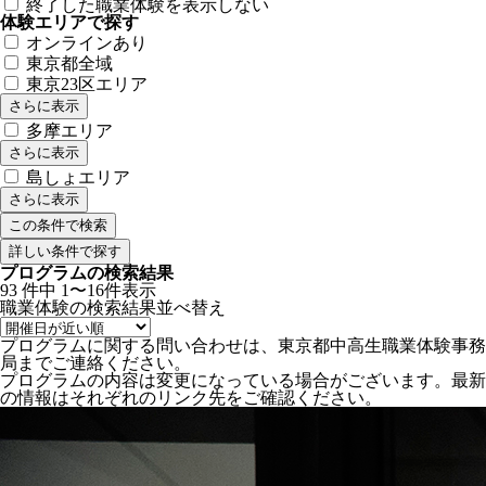
終了した職業体験を表示しない
体験エリアで探す
オンラインあり
東京都全域
東京23区エリア
さらに表示
多摩エリア
さらに表示
島しょエリア
さらに表示
詳しい条件で探す
プログラムの検索結果
93
件中
1〜16件表示
職業体験の検索結果
並べ替え
プログラムに関する問い合わせは、東京都中高生職業体験事務
局までご連絡ください。
プログラムの内容は変更になっている場合がございます。最新
の情報はそれぞれのリンク先をご確認ください。