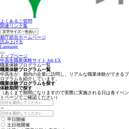
よくあるご質問
関連リンク集
文字サイズ・色合い
都庁総合ホームページ
読み上げる
Language
トップページ
中高生職業体験サイト Job EX
職業体験プログラム一覧
職業体験プログラム一覧
中高生が、都内の企業に訪問し、リアルな職業体験ができるプ
ログラムを紹介しています。
職業体験プログラムを探す
体験期間で探す
（あくまで期間になりますので実際に実施される日は各イベン
トページでご確認ください）
～
平日開催
土日祝開催