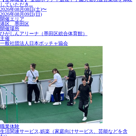
していただき...
2026年08月08日(土)〜
2026年08月09日(日)
開催エリア
港区、墨田区
開催場所
ひがしんアリーナ（墨田区総合体育館）
主催
一般社団法人日本ボッチャ協会
職業体験
生活関連サービス,娯楽（家庭向けサービス、芸能などを含