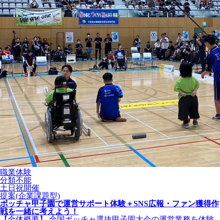
職業体験
分類不能
土日祝開催
提案(企業課題型)
ボッチャ甲子園で運営サポート体験＋SNS広報・ファン獲得作
戦を一緒に考えよう！
【全体概要】 全国ボッチャ選抜甲子園大会の運営業務を体験