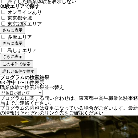
終了した職業体験を表示しない
体験エリアで探す
オンラインあり
東京都全域
東京23区エリア
さらに表示
多摩エリア
さらに表示
島しょエリア
さらに表示
詳しい条件で探す
プログラムの検索結果
93
件中
1〜16件表示
職業体験の検索結果
並べ替え
プログラムに関する問い合わせは、東京都中高生職業体験事務
局までご連絡ください。
プログラムの内容は変更になっている場合がございます。最新
の情報はそれぞれのリンク先をご確認ください。