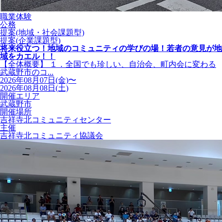
職業体験
公務
提案(地域・社会課題型)
提案(企業課題型)
将来役立つ！地域のコミュニティの学びの場！若者の意見が地
域をカエル！！
【全体概要】 １．全国でも珍しい、自治会、町内会に変わる
武蔵野市のコ...
2026年08月07日(金)〜
2026年08月08日(土)
開催エリア
武蔵野市
開催場所
吉祥寺北コミュニティセンター
主催
吉祥寺北コミュニティ協議会