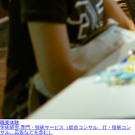
職業体験
学術研究,専門・技術サービス（総合コンサル、IT・技術コン
サル、広告などを含む）