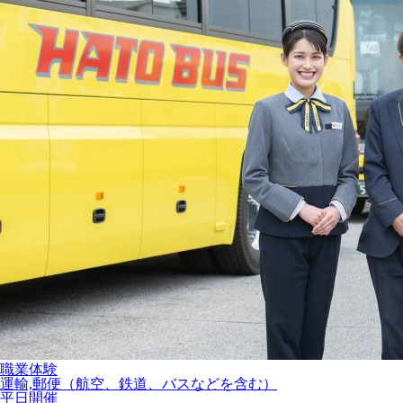
職業体験
運輸,郵便（航空、鉄道、バスなどを含む）
平日開催