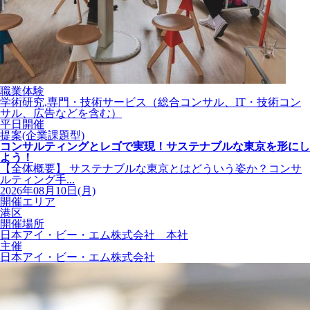
職業体験
学術研究,専門・技術サービス（総合コンサル、IT・技術コン
サル、広告などを含む）
平日開催
提案(企業課題型)
コンサルティングとレゴで実現！サステナブルな東京を形にし
よう！
【全体概要】 サステナブルな東京とはどういう姿か？コンサ
ルティング手...
2026年08月10日(月)
開催エリア
港区
開催場所
日本アイ・ビー・エム株式会社 本社
主催
日本アイ・ビー・エム株式会社