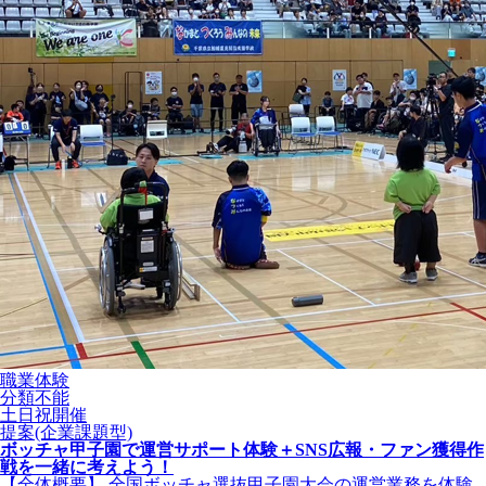
職業体験
分類不能
土日祝開催
提案(企業課題型)
ボッチャ甲子園で運営サポート体験＋SNS広報・ファン獲得作
戦を一緒に考えよう！
【全体概要】 全国ボッチャ選抜甲子園大会の運営業務を体験