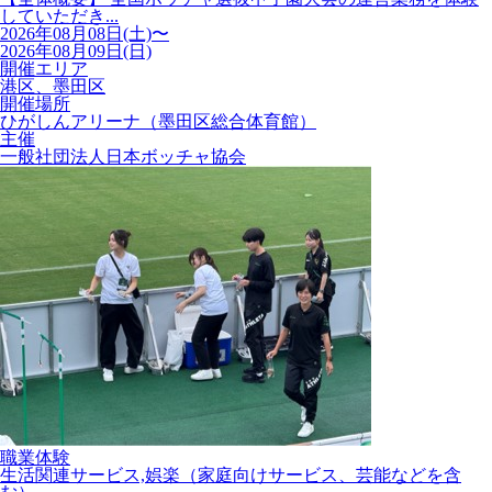
していただき...
2026年08月08日(土)〜
2026年08月09日(日)
開催エリア
港区、墨田区
開催場所
ひがしんアリーナ（墨田区総合体育館）
主催
一般社団法人日本ボッチャ協会
職業体験
生活関連サービス,娯楽（家庭向けサービス、芸能などを含