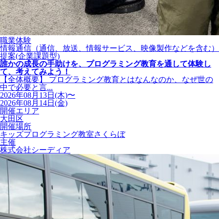
職業体験
情報通信（通信、放送、情報サービス、映像製作などを含む）
提案(企業課題型)
誰かの成長の手助けを、プログラミング教育を通して体験し
て、考えてみよう！
【全体概要】 プログラミング教育とはなんなのか、なぜ世の
中で必要と言...
2026年08月13日(木)〜
2026年08月14日(金)
開催エリア
大田区
開催場所
キッズプログラミング教室さくらぼ
主催
株式会社シーディア