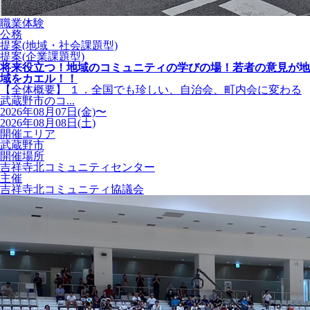
職業体験
公務
提案(地域・社会課題型)
提案(企業課題型)
将来役立つ！地域のコミュニティの学びの場！若者の意見が地
域をカエル！！
【全体概要】 １．全国でも珍しい、自治会、町内会に変わる
武蔵野市のコ...
2026年08月07日(金)〜
2026年08月08日(土)
開催エリア
武蔵野市
開催場所
吉祥寺北コミュニティセンター
主催
吉祥寺北コミュニティ協議会