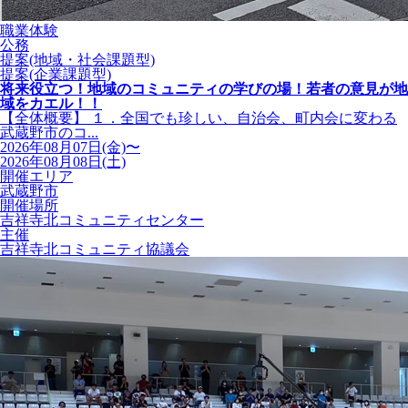
職業体験
公務
提案(地域・社会課題型)
提案(企業課題型)
将来役立つ！地域のコミュニティの学びの場！若者の意見が地
域をカエル！！
【全体概要】 １．全国でも珍しい、自治会、町内会に変わる
武蔵野市のコ...
2026年08月07日(金)〜
2026年08月08日(土)
開催エリア
武蔵野市
開催場所
吉祥寺北コミュニティセンター
主催
吉祥寺北コミュニティ協議会