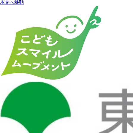
本文へ移動