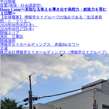
平日開催
提案(地域・社会課題型)
Hasso Camp〜未知なる答えを導き出す発想力・創造力を育む
２日間〜
【全体概要】 博報堂ＤＹグループの強みである「生活者発
想」と「クリエ...
2026年08月06日(木)、
2026年08月27日(木)
開催エリア
港区、江東区
開催場所
博報堂ＤＹホールディングス 赤坂Bizタワー
主催
株式会社博報堂ＤＹホールディングス（博報堂ＤＹグループ）