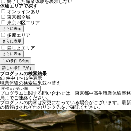
終了した職業体験を表示しない
体験エリアで探す
オンラインあり
東京都全域
東京23区エリア
さらに表示
多摩エリア
さらに表示
島しょエリア
さらに表示
詳しい条件で探す
プログラムの検索結果
93
件中
1〜16件表示
職業体験の検索結果
並べ替え
プログラムに関する問い合わせは、東京都中高生職業体験事務
局までご連絡ください。
プログラムの内容は変更になっている場合がございます。最新
の情報はそれぞれのリンク先をご確認ください。