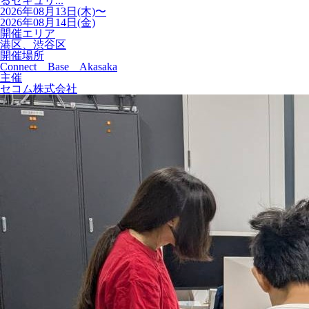
るセキュリ...
2026年08月13日(木)〜
2026年08月14日(金)
開催エリア
港区、渋谷区
開催場所
Connect Base Akasaka
主催
セコム株式会社