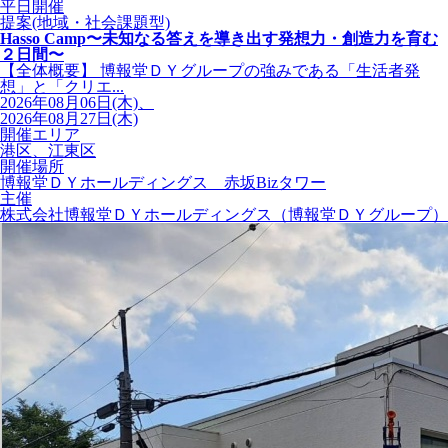
平日開催
提案(地域・社会課題型)
Hasso Camp〜未知なる答えを導き出す発想力・創造力を育む
２日間〜
【全体概要】 博報堂ＤＹグループの強みである「生活者発
想」と「クリエ...
2026年08月06日(木)、
2026年08月27日(木)
開催エリア
港区、江東区
開催場所
博報堂ＤＹホールディングス 赤坂Bizタワー
主催
株式会社博報堂ＤＹホールディングス（博報堂ＤＹグループ）