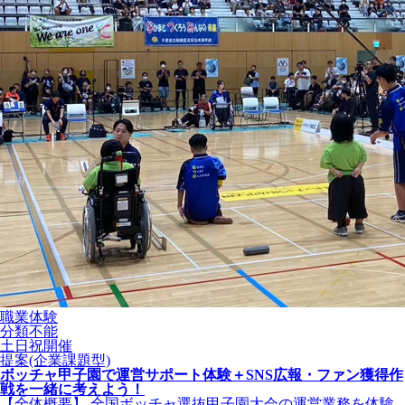
職業体験
分類不能
土日祝開催
提案(企業課題型)
ボッチャ甲子園で運営サポート体験＋SNS広報・ファン獲得作
戦を一緒に考えよう！
【全体概要】 全国ボッチャ選抜甲子園大会の運営業務を体験