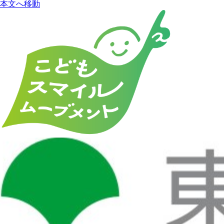
本文へ移動