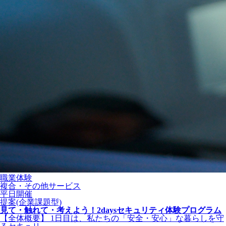
職業体験
複合・その他サービス
平日開催
提案(企業課題型)
見て・触れて・考えよう！2daysセキュリティ体験プログラム
【全体概要】 1日目は、私たちの「安全・安心」な暮らしを守