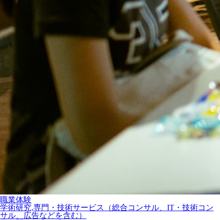
職業体験
学術研究,専門・技術サービス（総合コンサル、IT・技術コン
サル、広告などを含む）