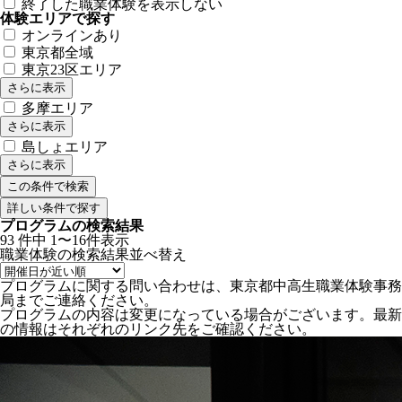
終了した職業体験を表示しない
体験エリアで探す
オンラインあり
東京都全域
東京23区エリア
さらに表示
多摩エリア
さらに表示
島しょエリア
さらに表示
詳しい条件で探す
プログラムの検索結果
93
件中
1〜16件表示
職業体験の検索結果
並べ替え
プログラムに関する問い合わせは、東京都中高生職業体験事務
局までご連絡ください。
プログラムの内容は変更になっている場合がございます。最新
の情報はそれぞれのリンク先をご確認ください。