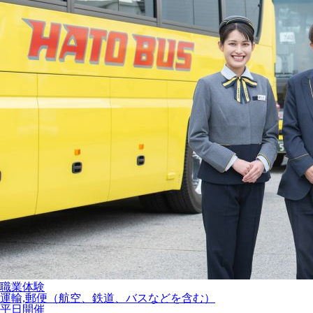
職業体験
運輸,郵便（航空、鉄道、バスなどを含む）
平日開催