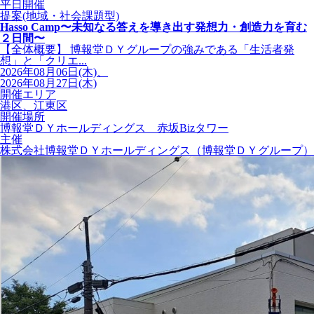
平日開催
提案(地域・社会課題型)
Hasso Camp〜未知なる答えを導き出す発想力・創造力を育む
２日間〜
【全体概要】 博報堂ＤＹグループの強みである「生活者発
想」と「クリエ...
2026年08月06日(木)、
2026年08月27日(木)
開催エリア
港区、江東区
開催場所
博報堂ＤＹホールディングス 赤坂Bizタワー
主催
株式会社博報堂ＤＹホールディングス（博報堂ＤＹグループ）