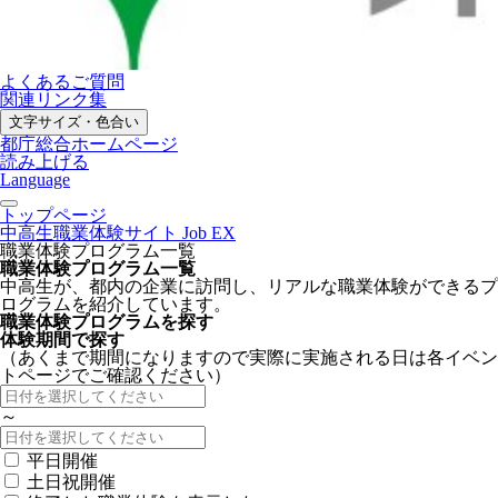
よくあるご質問
関連リンク集
文字サイズ・色合い
都庁総合ホームページ
読み上げる
Language
トップページ
中高生職業体験サイト Job EX
職業体験プログラム一覧
職業体験プログラム一覧
中高生が、都内の企業に訪問し、リアルな職業体験ができるプ
ログラムを紹介しています。
職業体験プログラムを探す
体験期間で探す
（あくまで期間になりますので実際に実施される日は各イベン
トページでご確認ください）
～
平日開催
土日祝開催