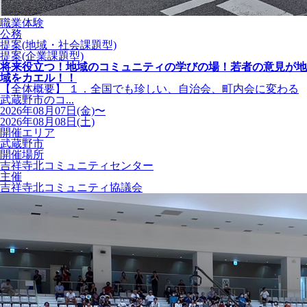
職業体験
公務
提案(地域・社会課題型)
提案(企業課題型)
将来役立つ！地域のコミュニティの学びの場！若者の意見が地
域をカエル！！
【全体概要】 １．全国でも珍しい、自治会、町内会に変わる
武蔵野市のコ...
2026年08月07日(金)〜
2026年08月08日(土)
開催エリア
武蔵野市
開催場所
吉祥寺北コミュニティセンター
主催
吉祥寺北コミュニティ協議会