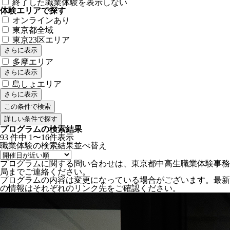
終了した職業体験を表示しない
体験エリアで探す
オンラインあり
東京都全域
東京23区エリア
さらに表示
多摩エリア
さらに表示
島しょエリア
さらに表示
詳しい条件で探す
プログラムの検索結果
93
件中
1〜16件表示
職業体験の検索結果
並べ替え
プログラムに関する問い合わせは、東京都中高生職業体験事務
局までご連絡ください。
プログラムの内容は変更になっている場合がございます。最新
の情報はそれぞれのリンク先をご確認ください。