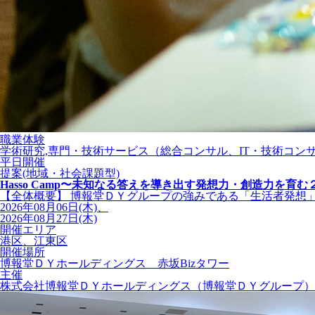
職業体験
学術研究,専門・技術サービス（総合コンサル、IT・技術コン
平日開催
提案(地域・社会課題型)
Hasso Camp〜未知なる答えを導き出す発想力・創造力を育む
【全体概要】 博報堂ＤＹグループの強みである「生活者発想」と
2026年08月06日(木)、
2026年08月27日(木)
開催エリア
港区、江東区
開催場所
博報堂ＤＹホールディングス 赤坂Bizタワー
主催
株式会社博報堂ＤＹホールディングス（博報堂ＤＹグループ）