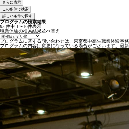
さらに表示
詳しい条件で探す
プログラムの検索結果
93
件中
1〜16件表示
職業体験の検索結果
並べ替え
プログラムに関する問い合わせは、東京都中高生職業体験事務
プログラムの内容は変更になっている場合がございます。最新