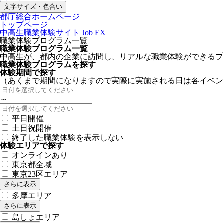
文字サイズ・色合い
都庁総合ホームページ
トップページ
中高生職業体験サイト Job EX
職業体験プログラム一覧
職業体験プログラム一覧
中高生が、都内の企業に訪問し、リアルな職業体験ができるプ
職業体験プログラムを探す
体験期間で探す
（あくまで期間になりますので実際に実施される日は各イベン
～
平日開催
土日祝開催
終了した職業体験を表示しない
体験エリアで探す
オンラインあり
東京都全域
東京23区エリア
さらに表示
多摩エリア
さらに表示
島しょエリア