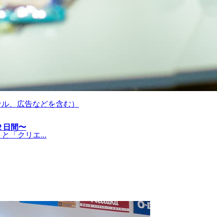
サル、広告などを含む）
２日間〜
「クリエ...