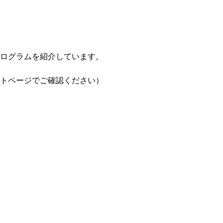
ログラムを紹介しています。
トページでご確認ください）