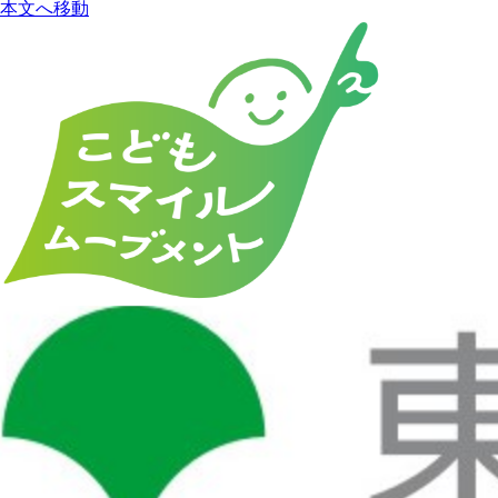
本文へ移動