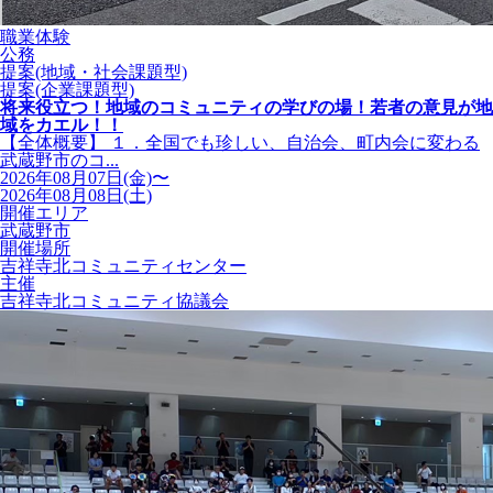
職業体験
公務
提案(地域・社会課題型)
提案(企業課題型)
将来役立つ！地域のコミュニティの学びの場！若者の意見が地
域をカエル！！
【全体概要】 １．全国でも珍しい、自治会、町内会に変わる
武蔵野市のコ...
2026年08月07日(金)〜
2026年08月08日(土)
開催エリア
武蔵野市
開催場所
吉祥寺北コミュニティセンター
主催
吉祥寺北コミュニティ協議会