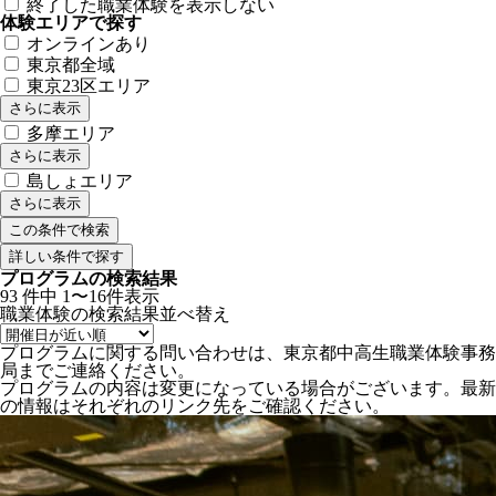
終了した職業体験を表示しない
体験エリアで探す
オンラインあり
東京都全域
東京23区エリア
さらに表示
多摩エリア
さらに表示
島しょエリア
さらに表示
詳しい条件で探す
プログラムの検索結果
93
件中
1〜16件表示
職業体験の検索結果
並べ替え
プログラムに関する問い合わせは、東京都中高生職業体験事務
局までご連絡ください。
プログラムの内容は変更になっている場合がございます。最新
の情報はそれぞれのリンク先をご確認ください。