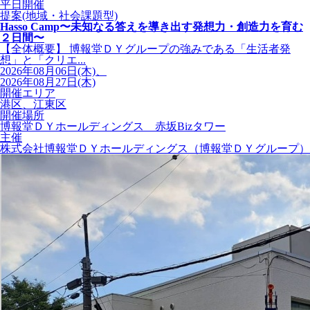
平日開催
提案(地域・社会課題型)
Hasso Camp〜未知なる答えを導き出す発想力・創造力を育む
２日間〜
【全体概要】 博報堂ＤＹグループの強みである「生活者発
想」と「クリエ...
2026年08月06日(木)、
2026年08月27日(木)
開催エリア
港区、江東区
開催場所
博報堂ＤＹホールディングス 赤坂Bizタワー
主催
株式会社博報堂ＤＹホールディングス（博報堂ＤＹグループ）