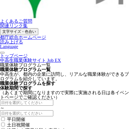
よくあるご質問
関連リンク集
文字サイズ・色合い
都庁総合ホームページ
読み上げる
Language
トップページ
中高生職業体験サイト Job EX
職業体験プログラム一覧
職業体験プログラム一覧
中高生が、都内の企業に訪問し、リアルな職業体験ができるプ
ログラムを紹介しています。
職業体験プログラムを探す
体験期間で探す
（あくまで期間になりますので実際に実施される日は各イベン
トページでご確認ください）
～
平日開催
土日祝開催