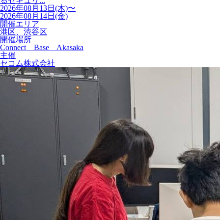
るセキュリ...
2026年08月13日(木)〜
2026年08月14日(金)
開催エリア
港区、渋谷区
開催場所
Connect Base Akasaka
主催
セコム株式会社