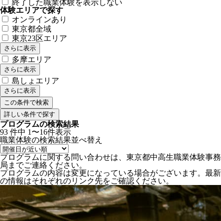
終了した職業体験を表示しない
体験エリアで探す
オンラインあり
東京都全域
東京23区エリア
さらに表示
多摩エリア
さらに表示
島しょエリア
さらに表示
詳しい条件で探す
プログラムの検索結果
93
件中
1〜16件表示
職業体験の検索結果
並べ替え
プログラムに関する問い合わせは、東京都中高生職業体験事務
局までご連絡ください。
プログラムの内容は変更になっている場合がございます。最新
の情報はそれぞれのリンク先をご確認ください。