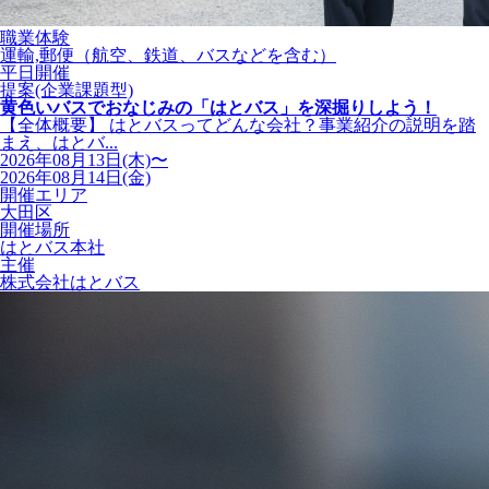
職業体験
運輸,郵便（航空、鉄道、バスなどを含む）
平日開催
提案(企業課題型)
黄色いバスでおなじみの「はとバス」を深掘りしよう！
【全体概要】 はとバスってどんな会社？事業紹介の説明を踏
まえ、はとバ...
2026年08月13日(木)〜
2026年08月14日(金)
開催エリア
大田区
開催場所
はとバス本社
主催
株式会社はとバス