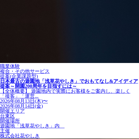
職業体験
複合・その他サービス
提案(企業課題型)
日本最古の遊園地「浅草花やしき」でおもてなし&アイディア
提案～開園200周年を目指すには～
【全体概要】 遊園地内で実際にお客様をご案内し、楽しく
「接客」「運営...
2026年08月13日(木)〜
2026年08月14日(金)
開催エリア
台東区
開催場所
遊園地「浅草花やしき」内
主催
株式会社花やしき