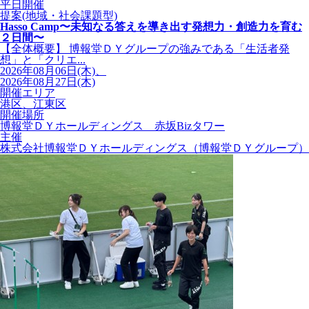
平日開催
提案(地域・社会課題型)
Hasso Camp〜未知なる答えを導き出す発想力・創造力を育む
２日間〜
【全体概要】 博報堂ＤＹグループの強みである「生活者発
想」と「クリエ...
2026年08月06日(木)、
2026年08月27日(木)
開催エリア
港区、江東区
開催場所
博報堂ＤＹホールディングス 赤坂Bizタワー
主催
株式会社博報堂ＤＹホールディングス（博報堂ＤＹグループ）