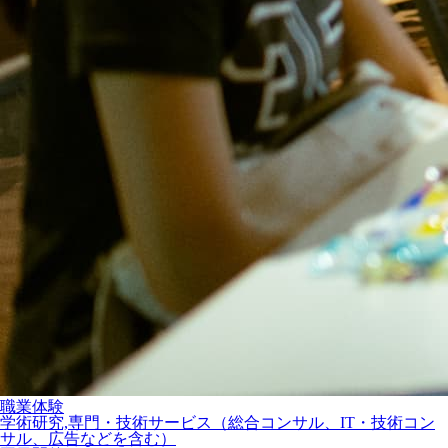
職業体験
学術研究,専門・技術サービス（総合コンサル、IT・技術コン
サル、広告などを含む）