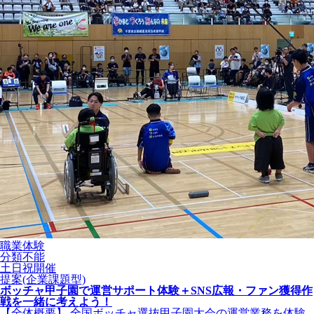
職業体験
分類不能
土日祝開催
提案(企業課題型)
ボッチャ甲子園で運営サポート体験＋SNS広報・ファン獲得作
戦を一緒に考えよう！
【全体概要】 全国ボッチャ選抜甲子園大会の運営業務を体験