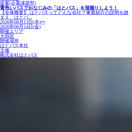
提案(企業課題型)
黄色いバスでおなじみの「はとバス」を深掘りしよう！
【全体概要】 はとバスってどんな会社？事業紹介の説明を踏
まえ、はとバ...
2026年08月13日(木)〜
2026年08月14日(金)
開催エリア
大田区
開催場所
はとバス本社
主催
株式会社はとバス