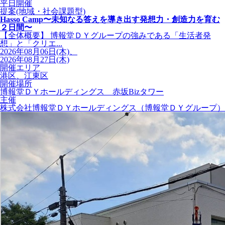
平日開催
提案(地域・社会課題型)
Hasso Camp〜未知なる答えを導き出す発想力・創造力を育む
２日間〜
【全体概要】 博報堂ＤＹグループの強みである「生活者発
想」と「クリエ...
2026年08月06日(木)、
2026年08月27日(木)
開催エリア
港区、江東区
開催場所
博報堂ＤＹホールディングス 赤坂Bizタワー
主催
株式会社博報堂ＤＹホールディングス（博報堂ＤＹグループ）