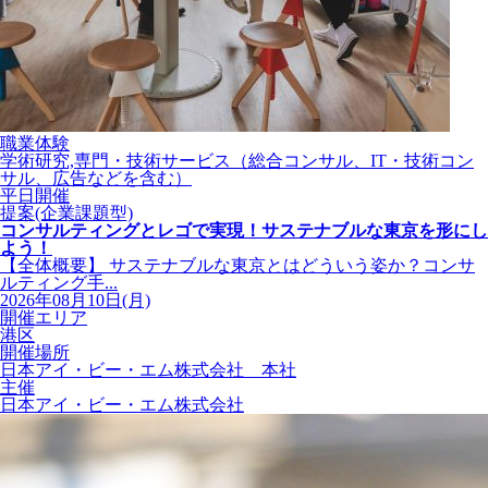
職業体験
学術研究,専門・技術サービス（総合コンサル、IT・技術コン
サル、広告などを含む）
平日開催
提案(企業課題型)
コンサルティングとレゴで実現！サステナブルな東京を形にし
よう！
【全体概要】 サステナブルな東京とはどういう姿か？コンサ
ルティング手...
2026年08月10日(月)
開催エリア
港区
開催場所
日本アイ・ビー・エム株式会社 本社
主催
日本アイ・ビー・エム株式会社