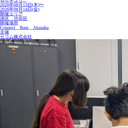
るセキュリ...
2026年08月13日(木)〜
2026年08月14日(金)
開催エリア
港区、渋谷区
開催場所
Connect Base Akasaka
主催
セコム株式会社