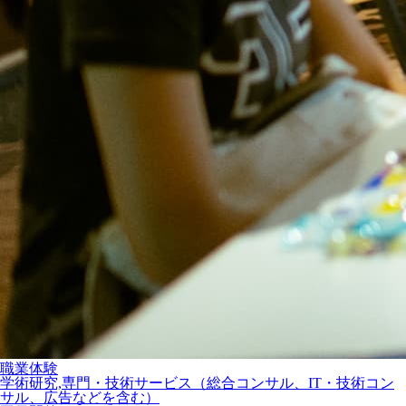
職業体験
学術研究,専門・技術サービス（総合コンサル、IT・技術コン
サル、広告などを含む）