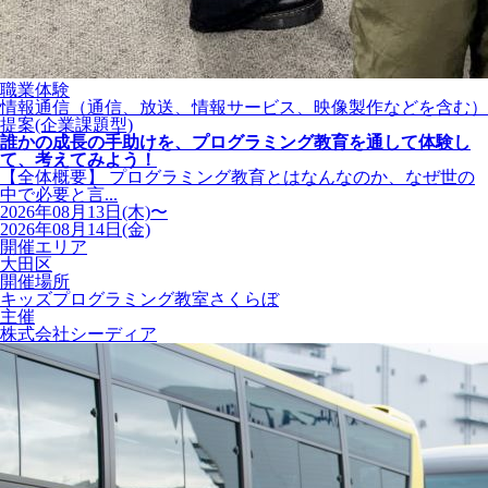
職業体験
情報通信（通信、放送、情報サービス、映像製作などを含む）
提案(企業課題型)
誰かの成長の手助けを、プログラミング教育を通して体験し
て、考えてみよう！
【全体概要】 プログラミング教育とはなんなのか、なぜ世の
中で必要と言...
2026年08月13日(木)〜
2026年08月14日(金)
開催エリア
大田区
開催場所
キッズプログラミング教室さくらぼ
主催
株式会社シーディア