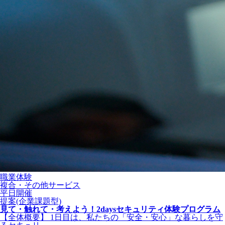
職業体験
複合・その他サービス
平日開催
提案(企業課題型)
見て・触れて・考えよう！2daysセキュリティ体験プログラム
【全体概要】 1日目は、私たちの「安全・安心」な暮らしを守