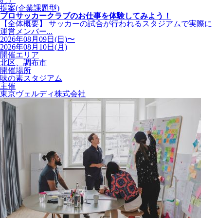
む）
提案(企業課題型)
プロサッカークラブのお仕事を体験してみよう！
【全体概要】 サッカーの試合が行われるスタジアムで実際に
運営メンバー...
2026年08月09日(日)〜
2026年08月10日(月)
開催エリア
北区、調布市
開催場所
味の素スタジアム
主催
東京ヴェルディ株式会社