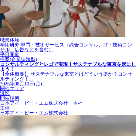
職業体験
学術研究,専門・技術サービス（総合コンサル、IT・技術コン
サル、広告などを含む）
平日開催
提案(企業課題型)
コンサルティングとレゴで実現！サステナブルな東京を形にし
よう！
【全体概要】 サステナブルな東京とはどういう姿か？コンサ
ルティング手...
2026年08月10日(月)
開催エリア
港区
開催場所
日本アイ・ビー・エム株式会社 本社
主催
日本アイ・ビー・エム株式会社