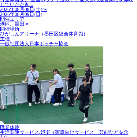
していただき...
2026年08月08日(土)〜
2026年08月09日(日)
開催エリア
港区、墨田区
開催場所
ひがしんアリーナ（墨田区総合体育館）
主催
一般社団法人日本ボッチャ協会
職業体験
生活関連サービス,娯楽（家庭向けサービス、芸能などを含