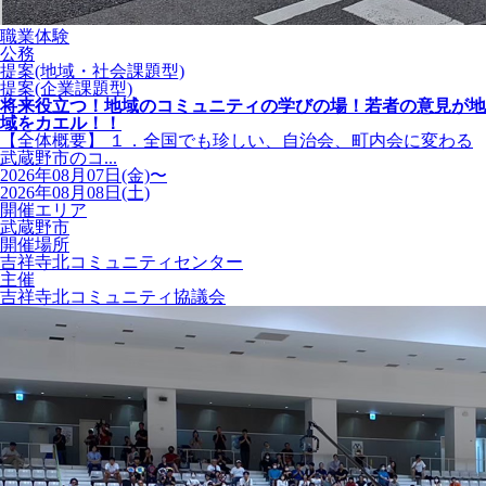
職業体験
公務
提案(地域・社会課題型)
提案(企業課題型)
将来役立つ！地域のコミュニティの学びの場！若者の意見が地
域をカエル！！
【全体概要】 １．全国でも珍しい、自治会、町内会に変わる
武蔵野市のコ...
2026年08月07日(金)〜
2026年08月08日(土)
開催エリア
武蔵野市
開催場所
吉祥寺北コミュニティセンター
主催
吉祥寺北コミュニティ協議会