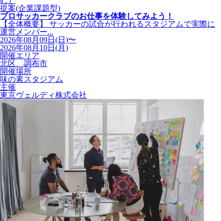
む）
提案(企業課題型)
プロサッカークラブのお仕事を体験してみよう！
【全体概要】 サッカーの試合が行われるスタジアムで実際に
運営メンバー...
2026年08月09日(日)〜
2026年08月10日(月)
開催エリア
北区、調布市
開催場所
味の素スタジアム
主催
東京ヴェルディ株式会社