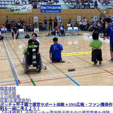
職業体験
分類不能
土日祝開催
提案(企業課題型)
ボッチャ甲子園で運営サポート体験＋SNS広報・ファン獲得作
戦を一緒に考えよう！
【全体概要】 全国ボッチャ選抜甲子園大会の運営業務を体験