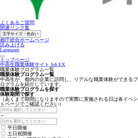
よくあるご質問
関連リンク集
文字サイズ・色合い
都庁総合ホームページ
読み上げる
Language
トップページ
中高生職業体験サイト Job EX
職業体験プログラム一覧
職業体験プログラム一覧
中高生が、都内の企業に訪問し、リアルな職業体験ができるプ
ログラムを紹介しています。
職業体験プログラムを探す
体験期間で探す
（あくまで期間になりますので実際に実施される日は各イベン
トページでご確認ください）
～
平日開催
土日祝開催