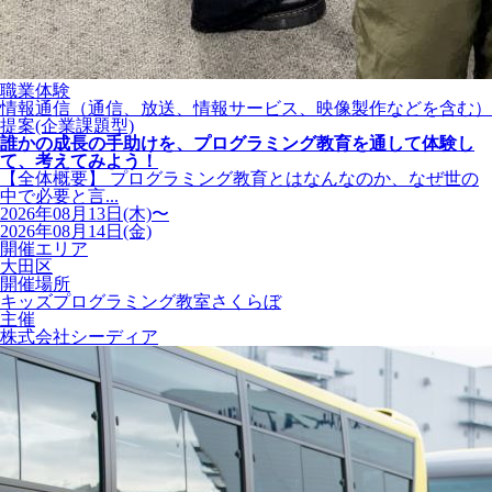
職業体験
情報通信（通信、放送、情報サービス、映像製作などを含む）
提案(企業課題型)
誰かの成長の手助けを、プログラミング教育を通して体験し
て、考えてみよう！
【全体概要】 プログラミング教育とはなんなのか、なぜ世の
中で必要と言...
2026年08月13日(木)〜
2026年08月14日(金)
開催エリア
大田区
開催場所
キッズプログラミング教室さくらぼ
主催
株式会社シーディア