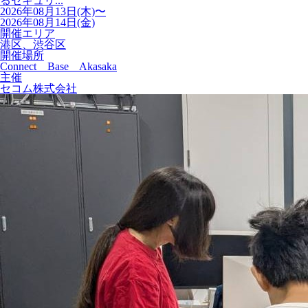
るセキュリ...
2026年08月13日(木)〜
2026年08月14日(金)
開催エリア
港区、渋谷区
開催場所
Connect Base Akasaka
主催
セコム株式会社