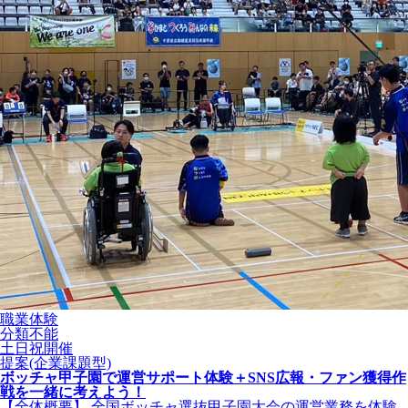
職業体験
分類不能
土日祝開催
提案(企業課題型)
ボッチャ甲子園で運営サポート体験＋SNS広報・ファン獲得作
戦を一緒に考えよう！
【全体概要】 全国ボッチャ選抜甲子園大会の運営業務を体験