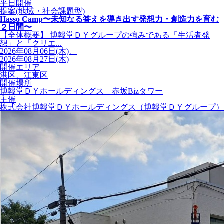
平日開催
提案(地域・社会課題型)
Hasso Camp〜未知なる答えを導き出す発想力・創造力を育む
２日間〜
【全体概要】 博報堂ＤＹグループの強みである「生活者発
想」と「クリエ...
2026年08月06日(木)、
2026年08月27日(木)
開催エリア
港区、江東区
開催場所
博報堂ＤＹホールディングス 赤坂Bizタワー
主催
株式会社博報堂ＤＹホールディングス（博報堂ＤＹグループ）