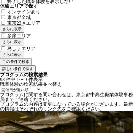
終了した職業体験を表示しない
体験エリアで探す
オンラインあり
東京都全域
東京23区エリア
さらに表示
多摩エリア
さらに表示
島しょエリア
さらに表示
詳しい条件で探す
プログラムの検索結果
93
件中
1〜16件表示
職業体験の検索結果
並べ替え
プログラムに関する問い合わせは、東京都中高生職業体験事務
局までご連絡ください。
プログラムの内容は変更になっている場合がございます。最新
の情報はそれぞれのリンク先をご確認ください。