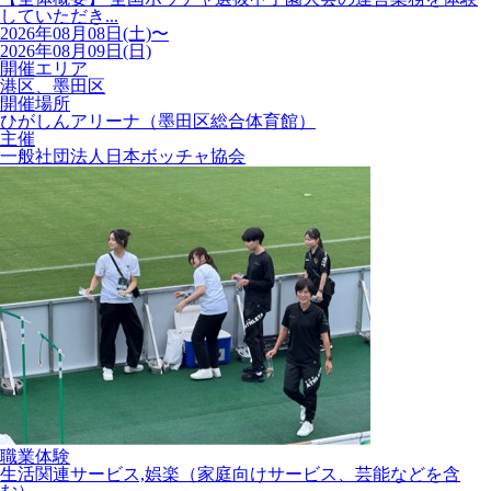
していただき...
2026年08月08日(土)〜
2026年08月09日(日)
開催エリア
港区、墨田区
開催場所
ひがしんアリーナ（墨田区総合体育館）
主催
一般社団法人日本ボッチャ協会
職業体験
生活関連サービス,娯楽（家庭向けサービス、芸能などを含