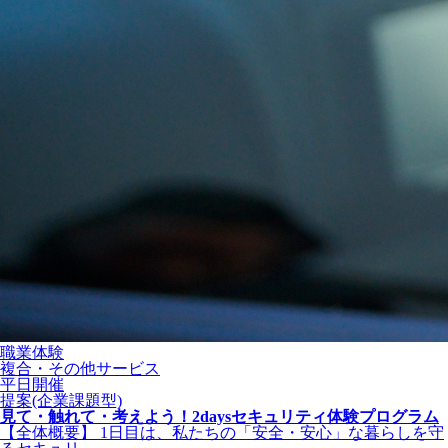
職業体験
複合・その他サービス
平日開催
提案(企業課題型)
見て・触れて・考えよう！2daysセキュリティ体験プログラム
【全体概要】 1日目は、私たちの「安全・安心」な暮らしを守