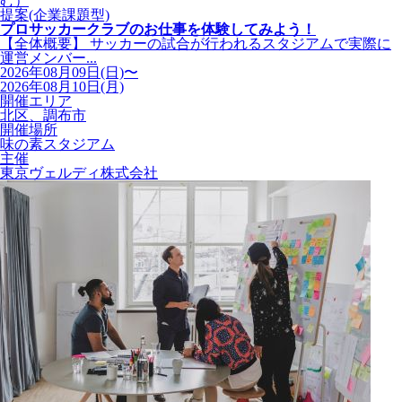
む）
提案(企業課題型)
プロサッカークラブのお仕事を体験してみよう！
【全体概要】 サッカーの試合が行われるスタジアムで実際に
運営メンバー...
2026年08月09日(日)〜
2026年08月10日(月)
開催エリア
北区、調布市
開催場所
味の素スタジアム
主催
東京ヴェルディ株式会社