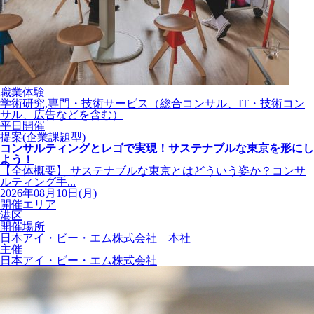
職業体験
学術研究,専門・技術サービス（総合コンサル、IT・技術コン
サル、広告などを含む）
平日開催
提案(企業課題型)
コンサルティングとレゴで実現！サステナブルな東京を形にし
よう！
【全体概要】 サステナブルな東京とはどういう姿か？コンサ
ルティング手...
2026年08月10日(月)
開催エリア
港区
開催場所
日本アイ・ビー・エム株式会社 本社
主催
日本アイ・ビー・エム株式会社