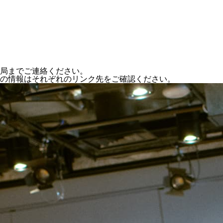
局までご連絡ください。
の情報はそれぞれのリンク先をご確認ください。