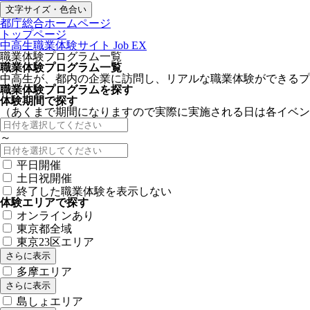
文字サイズ・色合い
都庁総合ホームページ
トップページ
中高生職業体験サイト Job EX
職業体験プログラム一覧
職業体験プログラム一覧
中高生が、都内の企業に訪問し、リアルな職業体験ができるプ
職業体験プログラムを探す
体験期間で探す
（あくまで期間になりますので実際に実施される日は各イベン
～
平日開催
土日祝開催
終了した職業体験を表示しない
体験エリアで探す
オンラインあり
東京都全域
東京23区エリア
さらに表示
多摩エリア
さらに表示
島しょエリア