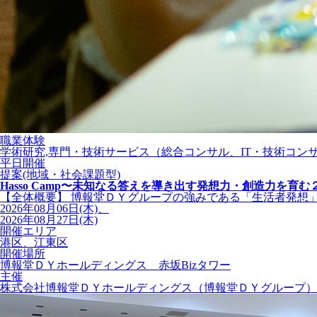
職業体験
学術研究,専門・技術サービス（総合コンサル、IT・技術コン
平日開催
提案(地域・社会課題型)
Hasso Camp〜未知なる答えを導き出す発想力・創造力を育む
【全体概要】 博報堂ＤＹグループの強みである「生活者発想」と
2026年08月06日(木)、
2026年08月27日(木)
開催エリア
港区、江東区
開催場所
博報堂ＤＹホールディングス 赤坂Bizタワー
主催
株式会社博報堂ＤＹホールディングス（博報堂ＤＹグループ）