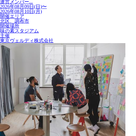
運営メンバー...
2026年08月09日(日)〜
2026年08月10日(月)
開催エリア
北区、調布市
開催場所
味の素スタジアム
主催
東京ヴェルディ株式会社