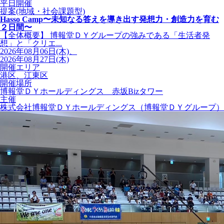
平日開催
提案(地域・社会課題型)
Hasso Camp〜未知なる答えを導き出す発想力・創造力を育む
２日間〜
【全体概要】 博報堂ＤＹグループの強みである「生活者発
想」と「クリエ...
2026年08月06日(木)、
2026年08月27日(木)
開催エリア
港区、江東区
開催場所
博報堂ＤＹホールディングス 赤坂Bizタワー
主催
株式会社博報堂ＤＹホールディングス（博報堂ＤＹグループ）