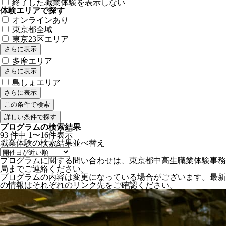
終了した職業体験を表示しない
体験エリアで探す
オンラインあり
東京都全域
東京23区エリア
さらに表示
多摩エリア
さらに表示
島しょエリア
さらに表示
詳しい条件で探す
プログラムの検索結果
93
件中
1〜16件表示
職業体験の検索結果
並べ替え
プログラムに関する問い合わせは、東京都中高生職業体験事務
局までご連絡ください。
プログラムの内容は変更になっている場合がございます。最新
の情報はそれぞれのリンク先をご確認ください。