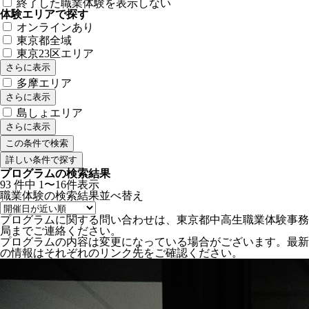
終了した職業体験を表示しない
体験エリアで探す
オンラインあり
東京都全域
東京23区エリア
さらに表示
多摩エリア
さらに表示
島しょエリア
さらに表示
詳しい条件で探す
プログラムの検索結果
93
件中
1〜16件表示
職業体験の検索結果
並べ替え
プログラムに関する問い合わせは、東京都中高生職業体験事務
局までご連絡ください。
プログラムの内容は変更になっている場合がございます。最新
の情報はそれぞれのリンク先をご確認ください。