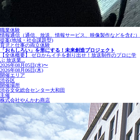
職業体験
情報通信（通信、放送、情報サービス、映像製作などを含む）
提案(地域・社会課題型)
育児と仕事の両立体験
「おもしろい」を形にする！未来創造プロジェクト
【全体概要】 ゼロからイチを創り出せ！放送制作のプロに学
ぶ 放送業...
2026年08月05日(水)〜
2026年08月06日(木)
開催エリア
渋谷区
開催場所
渋谷文化総合センター大和田
主催
株式会社やんかわ商店