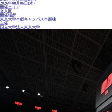
2026年08月06日(木)
開催エリア
文京区
開催場所
東京大学本郷キャンパス本部棟
主催
国立大学法人東京大学