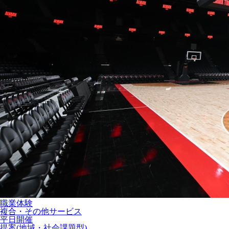
職業体験
複合・その他サービス
平日開催
提案(地域・社会課題型)