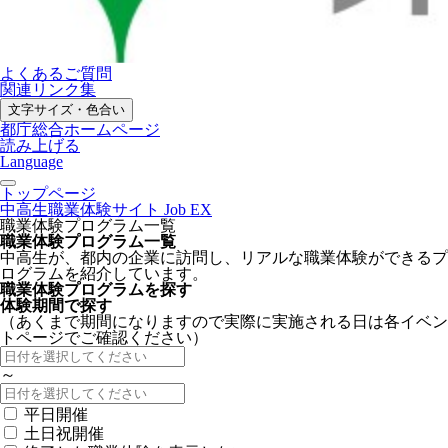
よくあるご質問
関連リンク集
文字サイズ・色合い
都庁総合ホームページ
読み上げる
Language
トップページ
中高生職業体験サイト Job EX
職業体験プログラム一覧
職業体験プログラム一覧
中高生が、都内の企業に訪問し、リアルな職業体験ができるプ
ログラムを紹介しています。
職業体験プログラムを探す
体験期間で探す
（あくまで期間になりますので実際に実施される日は各イベン
トページでご確認ください）
～
平日開催
土日祝開催