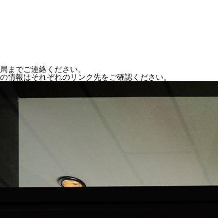
局までご連絡ください。
の情報はそれぞれのリンク先をご確認ください。