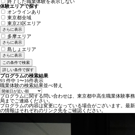
終了した職業体験を表示しない
体験エリアで探す
オンラインあり
東京都全域
東京23区エリア
さらに表示
多摩エリア
さらに表示
島しょエリア
さらに表示
詳しい条件で探す
プログラムの検索結果
93
件中
1〜16件表示
職業体験の検索結果
並べ替え
プログラムに関する問い合わせは、東京都中高生職業体験事務
局までご連絡ください。
プログラムの内容は変更になっている場合がございます。最新
の情報はそれぞれのリンク先をご確認ください。