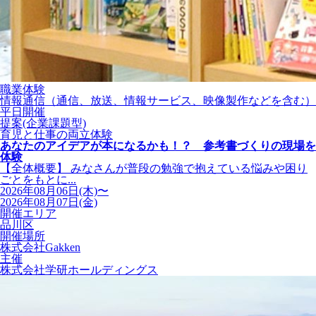
職業体験
情報通信（通信、放送、情報サービス、映像製作などを含む）
平日開催
提案(企業課題型)
育児と仕事の両立体験
あなたのアイデアが本になるかも！？ 参考書づくりの現場を
体験
【全体概要】 みなさんが普段の勉強で抱えている悩みや困り
ごとをもとに...
2026年08月06日(木)〜
2026年08月07日(金)
開催エリア
品川区
開催場所
株式会社Gakken
主催
株式会社学研ホールディングス