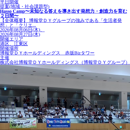
平日開催
提案(地域・社会課題型)
Hasso Camp〜未知なる答えを導き出す発想力・創造力を育む
２日間〜
【全体概要】 博報堂ＤＹグループの強みである「生活者発
想」と「クリエ...
2026年08月06日(木)、
2026年08月27日(木)
開催エリア
港区、江東区
開催場所
博報堂ＤＹホールディングス 赤坂Bizタワー
主催
株式会社博報堂ＤＹホールディングス（博報堂ＤＹグループ）