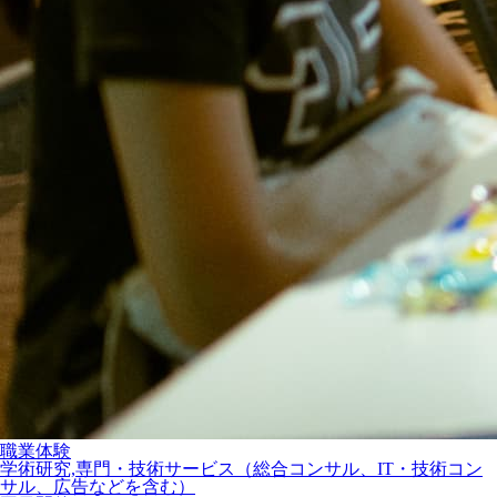
職業体験
学術研究,専門・技術サービス（総合コンサル、IT・技術コン
サル、広告などを含む）