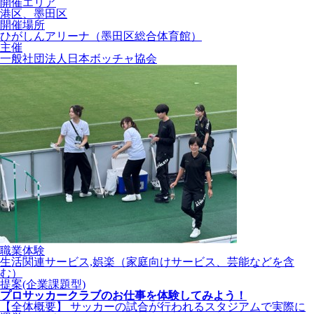
開催エリア
港区、墨田区
開催場所
ひがしんアリーナ（墨田区総合体育館）
主催
一般社団法人日本ボッチャ協会
職業体験
生活関連サービス,娯楽（家庭向けサービス、芸能などを含
む）
提案(企業課題型)
プロサッカークラブのお仕事を体験してみよう！
【全体概要】 サッカーの試合が行われるスタジアムで実際に