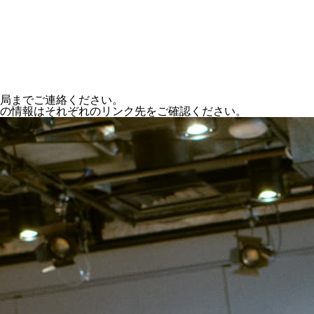
局までご連絡ください。
の情報はそれぞれのリンク先をご確認ください。