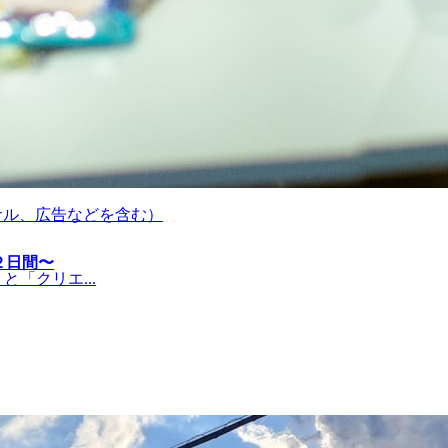
サル、広告などを含む）
２日間〜
「クリエ...