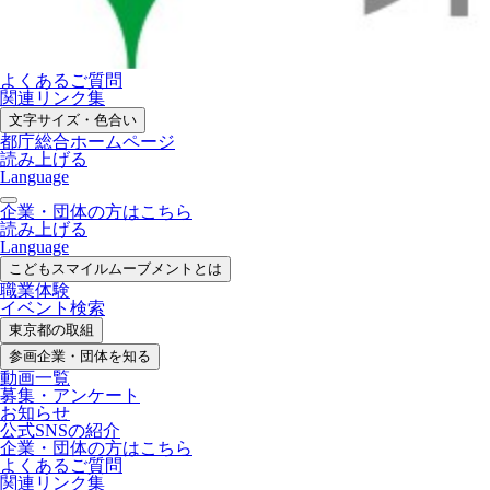
よくあるご質問
関連リンク集
文字サイズ・色合い
都庁総合ホームページ
読み上げる
Language
企業・団体の方はこちら
読み上げる
Language
こどもスマイル
ムーブメントとは
職業体験
イベント検索
東京都の取組
参画企業・
団体を知る
動画一覧
募集・
アンケート
お知らせ
公式SNS
の紹介
企業・団体の方
はこちら
よくあるご質問
関連リンク集