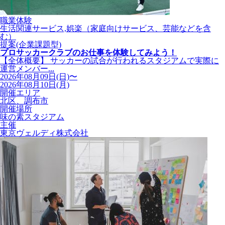
職業体験
生活関連サービス,娯楽（家庭向けサービス、芸能などを含
む）
提案(企業課題型)
プロサッカークラブのお仕事を体験してみよう！
【全体概要】 サッカーの試合が行われるスタジアムで実際に
運営メンバー...
2026年08月09日(日)〜
2026年08月10日(月)
開催エリア
北区、調布市
開催場所
味の素スタジアム
主催
東京ヴェルディ株式会社