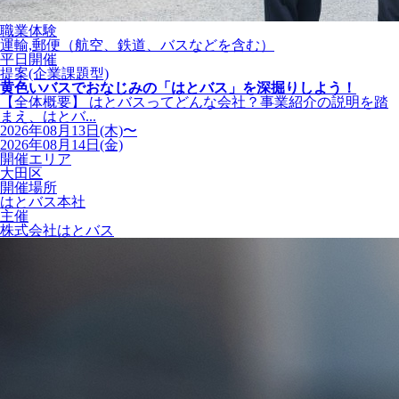
職業体験
運輸,郵便（航空、鉄道、バスなどを含む）
平日開催
提案(企業課題型)
黄色いバスでおなじみの「はとバス」を深掘りしよう！
【全体概要】 はとバスってどんな会社？事業紹介の説明を踏
まえ、はとバ...
2026年08月13日(木)〜
2026年08月14日(金)
開催エリア
大田区
開催場所
はとバス本社
主催
株式会社はとバス