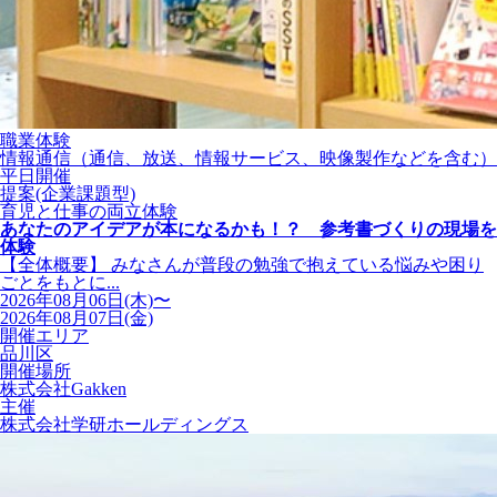
職業体験
情報通信（通信、放送、情報サービス、映像製作などを含む）
平日開催
提案(企業課題型)
育児と仕事の両立体験
あなたのアイデアが本になるかも！？ 参考書づくりの現場を
体験
【全体概要】 みなさんが普段の勉強で抱えている悩みや困り
ごとをもとに...
2026年08月06日(木)〜
2026年08月07日(金)
開催エリア
品川区
開催場所
株式会社Gakken
主催
株式会社学研ホールディングス