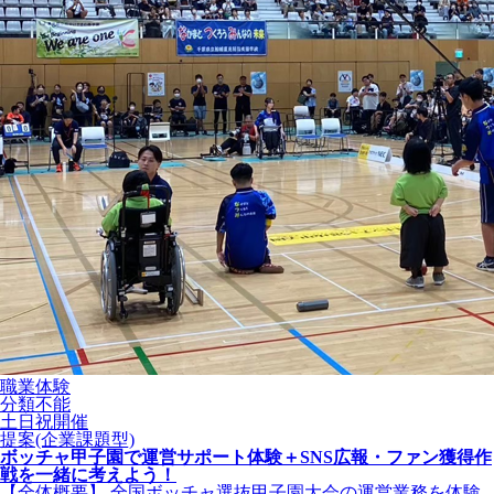
職業体験
分類不能
土日祝開催
提案(企業課題型)
ボッチャ甲子園で運営サポート体験＋SNS広報・ファン獲得作
戦を一緒に考えよう！
【全体概要】 全国ボッチャ選抜甲子園大会の運営業務を体験