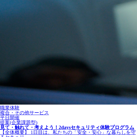
職業体験
複合・その他サービス
平日開催
提案(企業課題型)
見て・触れて・考えよう！2daysセキュリティ体験プログラム
【全体概要】 1日目は、私たちの「安全・安心」な暮らしを守