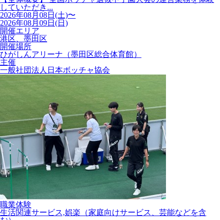
していただき...
2026年08月08日(土)〜
2026年08月09日(日)
開催エリア
港区、墨田区
開催場所
ひがしんアリーナ（墨田区総合体育館）
主催
一般社団法人日本ボッチャ協会
職業体験
生活関連サービス,娯楽（家庭向けサービス、芸能などを含