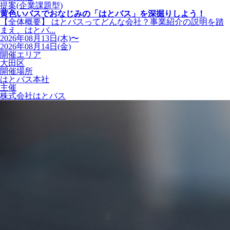
提案(企業課題型)
黄色いバスでおなじみの「はとバス」を深掘りしよう！
【全体概要】 はとバスってどんな会社？事業紹介の説明を踏
まえ、はとバ...
2026年08月13日(木)〜
2026年08月14日(金)
開催エリア
大田区
開催場所
はとバス本社
主催
株式会社はとバス