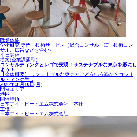
職業体験
学術研究,専門・技術サービス（総合コンサル、IT・技術コン
サル、広告などを含む）
平日開催
提案(企業課題型)
コンサルティングとレゴで実現！サステナブルな東京を形にし
よう！
【全体概要】 サステナブルな東京とはどういう姿か？コンサ
ルティング手...
2026年08月10日(月)
開催エリア
港区
開催場所
日本アイ・ビー・エム株式会社 本社
主催
日本アイ・ビー・エム株式会社