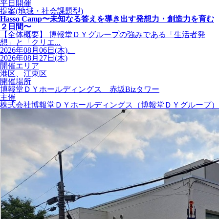
平日開催
提案(地域・社会課題型)
Hasso Camp〜未知なる答えを導き出す発想力・創造力を育む
２日間〜
【全体概要】 博報堂ＤＹグループの強みである「生活者発
想」と「クリエ...
2026年08月06日(木)、
2026年08月27日(木)
開催エリア
港区、江東区
開催場所
博報堂ＤＹホールディングス 赤坂Bizタワー
主催
株式会社博報堂ＤＹホールディングス（博報堂ＤＹグループ）