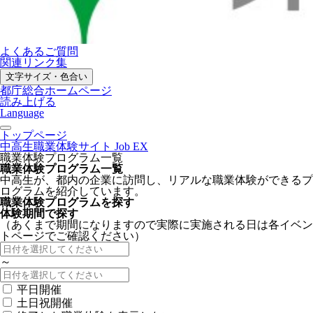
よくあるご質問
関連リンク集
文字サイズ・色合い
都庁総合ホームページ
読み上げる
Language
トップページ
中高生職業体験サイト Job EX
職業体験プログラム一覧
職業体験プログラム一覧
中高生が、都内の企業に訪問し、リアルな職業体験ができるプ
ログラムを紹介しています。
職業体験プログラムを探す
体験期間で探す
（あくまで期間になりますので実際に実施される日は各イベン
トページでご確認ください）
～
平日開催
土日祝開催