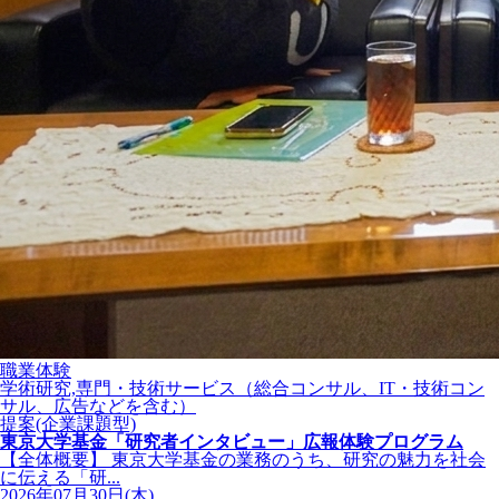
職業体験
学術研究,専門・技術サービス（総合コンサル、IT・技術コン
サル、広告などを含む）
提案(企業課題型)
東京大学基金「研究者インタビュー」広報体験プログラム
【全体概要】 東京大学基金の業務のうち、研究の魅力を社会
に伝える「研...
2026年07月30日(木)、