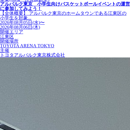
アルバルク東京 小学生向けバスケットボールイベントの運営
に参加してみよう！
【全体概要】 アルバルク東京のホームタウンである江東区の
小学生を対象...
2026年08月05日(水)〜
2026年08月06日(木)
開催エリア
江東区
開催場所
TOYOTA ARENA TOKYO
主催
トヨタアルバルク東京株式会社