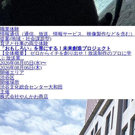
職業体験
情報通信（通信、放送、情報サービス、映像製作などを含む）
提案(地域・社会課題型)
育児と仕事の両立体験
「おもしろい」を形にする！未来創造プロジェクト
【全体概要】 ゼロからイチを創り出せ！放送制作のプロに学
ぶ 放送業...
2026年08月05日(水)〜
2026年08月06日(木)
開催エリア
渋谷区
開催場所
渋谷文化総合センター大和田
主催
株式会社やんかわ商店