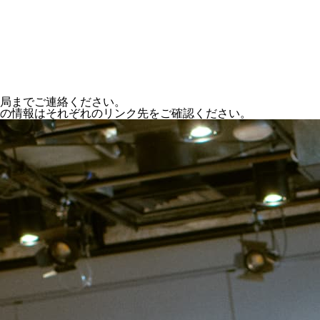
局までご連絡ください。
の情報はそれぞれのリンク先をご確認ください。