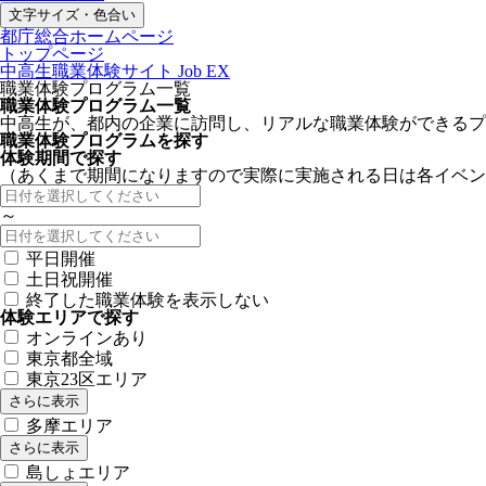
文字サイズ・色合い
都庁総合ホームページ
トップページ
中高生職業体験サイト Job EX
職業体験プログラム一覧
職業体験プログラム一覧
中高生が、都内の企業に訪問し、リアルな職業体験ができるプ
職業体験プログラムを探す
体験期間で探す
（あくまで期間になりますので実際に実施される日は各イベン
～
平日開催
土日祝開催
終了した職業体験を表示しない
体験エリアで探す
オンラインあり
東京都全域
東京23区エリア
さらに表示
多摩エリア
さらに表示
島しょエリア