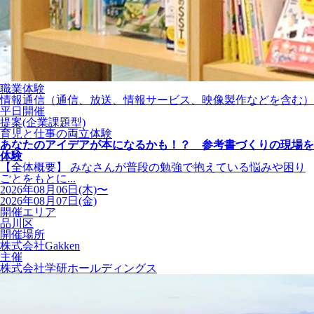
職業体験
情報通信（通信、放送、情報サービス、映像製作などを含む）
平日開催
提案(企業課題型)
育児と仕事の両立体験
あなたのアイデアが本になるかも！？ 参考書づくりの現場を
体験
【全体概要】 みなさんが普段の勉強で抱えている悩みや困り
ごとをもとに...
2026年08月06日(木)〜
2026年08月07日(金)
開催エリア
品川区
開催場所
株式会社Gakken
主催
株式会社学研ホールディングス