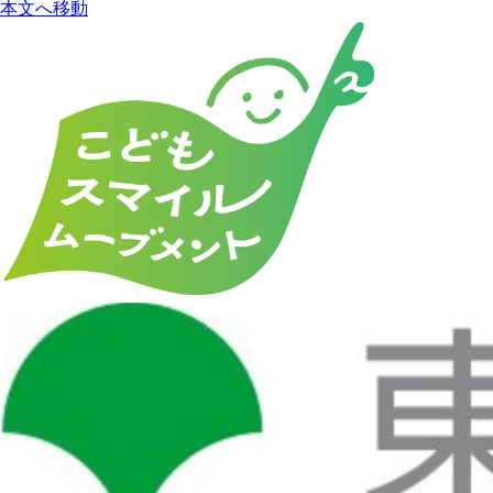
本文へ移動