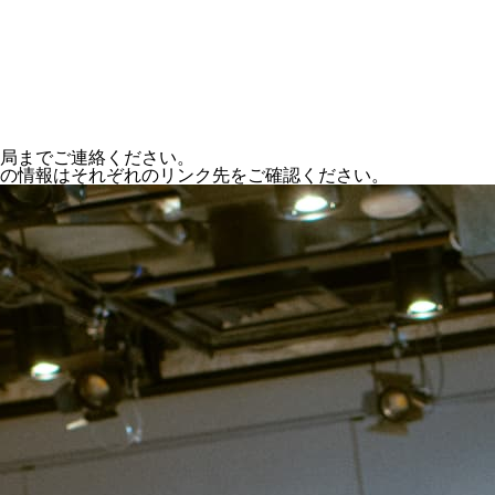
局までご連絡ください。
の情報はそれぞれのリンク先をご確認ください。