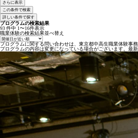
さらに表示
詳しい条件で探す
プログラムの検索結果
93
件中
1〜16件表示
職業体験の検索結果
並べ替え
プログラムに関する問い合わせは、東京都中高生職業体験事務
プログラムの内容は変更になっている場合がございます。最新