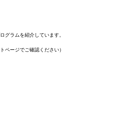
ログラムを紹介しています。
トページでご確認ください）