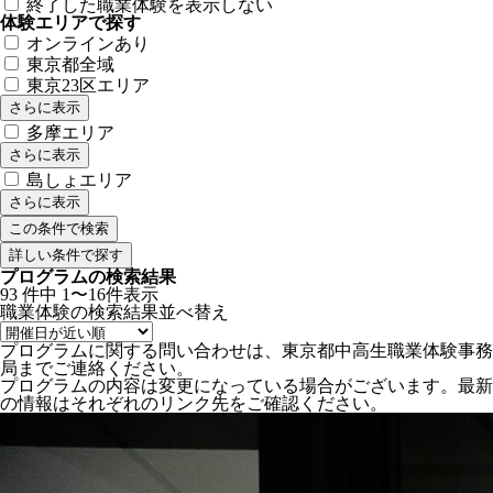
終了した職業体験を表示しない
体験エリアで探す
オンラインあり
東京都全域
東京23区エリア
さらに表示
多摩エリア
さらに表示
島しょエリア
さらに表示
詳しい条件で探す
プログラムの検索結果
93
件中
1〜16件表示
職業体験の検索結果
並べ替え
プログラムに関する問い合わせは、東京都中高生職業体験事務
局までご連絡ください。
プログラムの内容は変更になっている場合がございます。最新
の情報はそれぞれのリンク先をご確認ください。