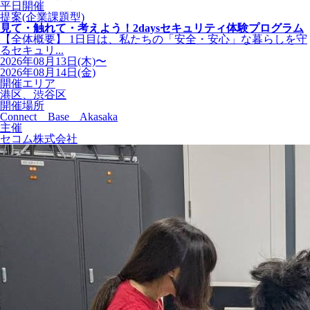
平日開催
提案(企業課題型)
見て・触れて・考えよう！2daysセキュリティ体験プログラム
【全体概要】 1日目は、私たちの「安全・安心」な暮らしを守
るセキュリ...
2026年08月13日(木)〜
2026年08月14日(金)
開催エリア
港区、渋谷区
開催場所
Connect Base Akasaka
主催
セコム株式会社