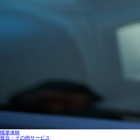
職業体験
複合・その他サービス