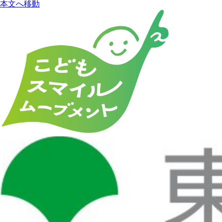
本文へ移動