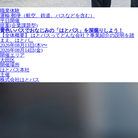
職業体験
運輸,郵便（航空、鉄道、バスなどを含む）
平日開催
提案(企業課題型)
黄色いバスでおなじみの「はとバス」を深掘りしよう！
【全体概要】 はとバスってどんな会社？事業紹介の説明を踏
まえ、はとバ...
2026年08月13日(木)〜
2026年08月14日(金)
開催エリア
大田区
開催場所
はとバス本社
主催
株式会社はとバス