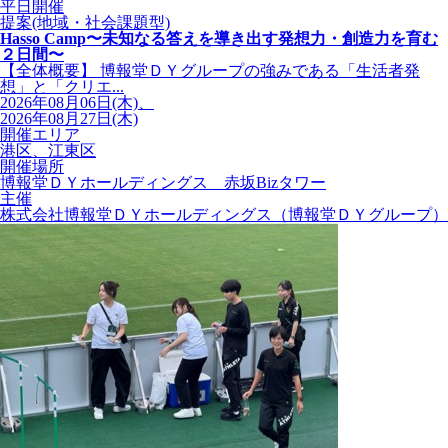
平日開催
提案(地域・社会課題型)
Hasso Camp〜未知なる答えを導き出す発想力・創造力を育む
２日間〜
【全体概要】 博報堂ＤＹグループの強みである「生活者発
想」と「クリエ...
2026年08月06日(木)、
2026年08月27日(木)
開催エリア
港区、江東区
開催場所
博報堂ＤＹホールディングス 赤坂Bizタワー
主催
株式会社博報堂ＤＹホールディングス（博報堂ＤＹグループ）