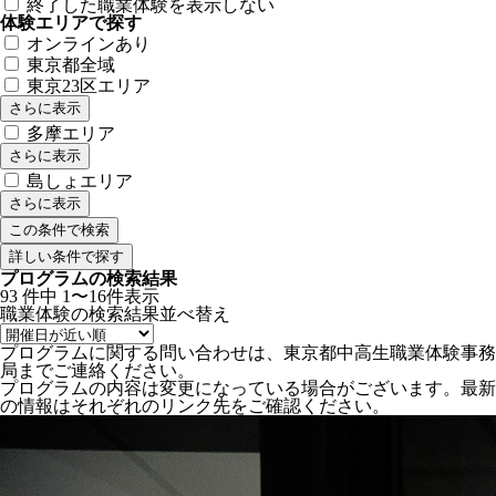
終了した職業体験を表示しない
体験エリアで探す
オンラインあり
東京都全域
東京23区エリア
さらに表示
多摩エリア
さらに表示
島しょエリア
さらに表示
詳しい条件で探す
プログラムの検索結果
93
件中
1〜16件表示
職業体験の検索結果
並べ替え
プログラムに関する問い合わせは、東京都中高生職業体験事務
局までご連絡ください。
プログラムの内容は変更になっている場合がございます。最新
の情報はそれぞれのリンク先をご確認ください。