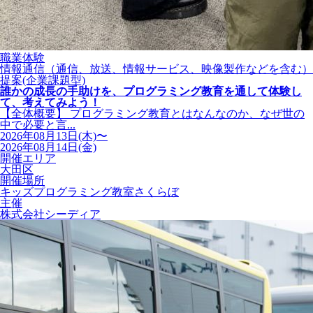
職業体験
情報通信（通信、放送、情報サービス、映像製作などを含む）
提案(企業課題型)
誰かの成長の手助けを、プログラミング教育を通して体験し
て、考えてみよう！
【全体概要】 プログラミング教育とはなんなのか、なぜ世の
中で必要と言...
2026年08月13日(木)〜
2026年08月14日(金)
開催エリア
大田区
開催場所
キッズプログラミング教室さくらぼ
主催
株式会社シーディア