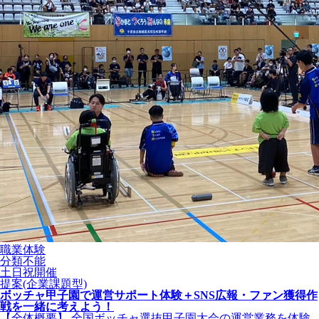
職業体験
分類不能
土日祝開催
提案(企業課題型)
ボッチャ甲子園で運営サポート体験＋SNS広報・ファン獲得作
戦を一緒に考えよう！
【全体概要】 全国ボッチャ選抜甲子園大会の運営業務を体験