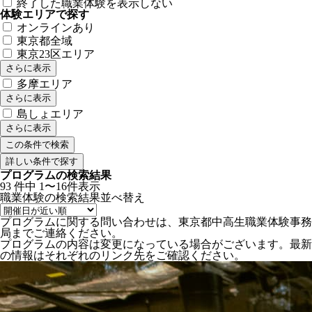
終了した職業体験を表示しない
体験エリアで探す
オンラインあり
東京都全域
東京23区エリア
さらに表示
多摩エリア
さらに表示
島しょエリア
さらに表示
詳しい条件で探す
プログラムの検索結果
93
件中
1〜16件表示
職業体験の検索結果
並べ替え
プログラムに関する問い合わせは、東京都中高生職業体験事務
局までご連絡ください。
プログラムの内容は変更になっている場合がございます。最新
の情報はそれぞれのリンク先をご確認ください。