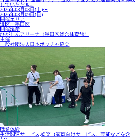
していただき...
2026年08月08日(土)〜
2026年08月09日(日)
開催エリア
港区、墨田区
開催場所
ひがしんアリーナ（墨田区総合体育館）
主催
一般社団法人日本ボッチャ協会
職業体験
生活関連サービス,娯楽（家庭向けサービス、芸能などを含