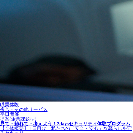
職業体験
複合・その他サービス
平日開催
提案(企業課題型)
見て・触れて・考えよう！2daysセキュリティ体験プログラム
【全体概要】 1日目は、私たちの「安全・安心」な暮らしを守