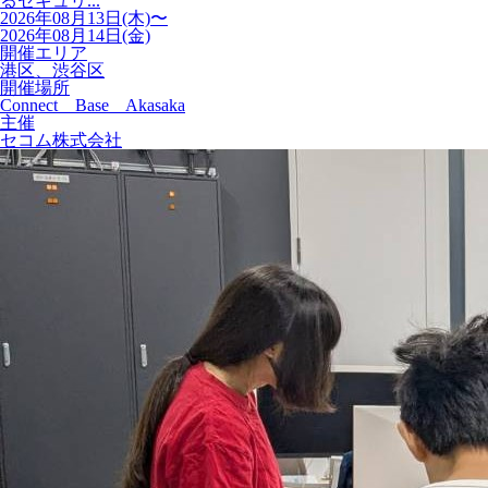
るセキュリ...
2026年08月13日(木)〜
2026年08月14日(金)
開催エリア
港区、渋谷区
開催場所
Connect Base Akasaka
主催
セコム株式会社