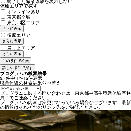
終了した職業体験を表示しない
体験エリアで探す
オンラインあり
東京都全域
東京23区エリア
さらに表示
多摩エリア
さらに表示
島しょエリア
さらに表示
詳しい条件で探す
プログラムの検索結果
93
件中
1〜16件表示
職業体験の検索結果
並べ替え
プログラムに関する問い合わせは、東京都中高生職業体験事務
局までご連絡ください。
プログラムの内容は変更になっている場合がございます。最新
の情報はそれぞれのリンク先をご確認ください。