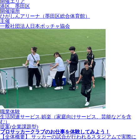
開催エリア
港区、墨田区
開催場所
ひがしんアリーナ（墨田区総合体育館）
主催
一般社団法人日本ボッチャ協会
職業体験
生活関連サービス,娯楽（家庭向けサービス、芸能などを含
む）
提案(企業課題型)
プロサッカークラブのお仕事を体験してみよう！
【全体概要】 サッカーの試合が行われるスタジアムで実際に