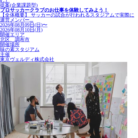
む）
提案(企業課題型)
プロサッカークラブのお仕事を体験してみよう！
【全体概要】 サッカーの試合が行われるスタジアムで実際に
運営メンバー...
2026年08月09日(日)〜
2026年08月10日(月)
開催エリア
北区、調布市
開催場所
味の素スタジアム
主催
東京ヴェルディ株式会社