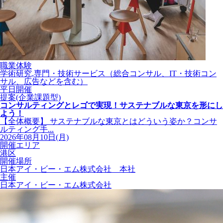
職業体験
学術研究,専門・技術サービス（総合コンサル、IT・技術コン
サル、広告などを含む）
平日開催
提案(企業課題型)
コンサルティングとレゴで実現！サステナブルな東京を形にし
よう！
【全体概要】 サステナブルな東京とはどういう姿か？コンサ
ルティング手...
2026年08月10日(月)
開催エリア
港区
開催場所
日本アイ・ビー・エム株式会社 本社
主催
日本アイ・ビー・エム株式会社