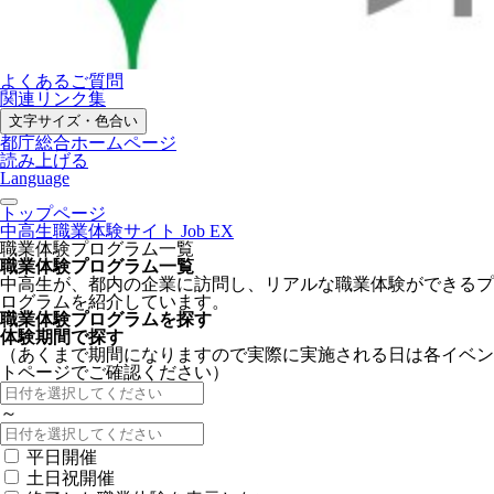
よくあるご質問
関連リンク集
文字サイズ・色合い
都庁総合ホームページ
読み上げる
Language
トップページ
中高生職業体験サイト Job EX
職業体験プログラム一覧
職業体験プログラム一覧
中高生が、都内の企業に訪問し、リアルな職業体験ができるプ
ログラムを紹介しています。
職業体験プログラムを探す
体験期間で探す
（あくまで期間になりますので実際に実施される日は各イベン
トページでご確認ください）
～
平日開催
土日祝開催