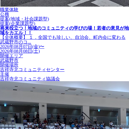
職業体験
公務
提案(地域・社会課題型)
提案(企業課題型)
将来役立つ！地域のコミュニティの学びの場！若者の意見が地
域をカエル！！
【全体概要】 １．全国でも珍しい、自治会、町内会に変わる
武蔵野市のコ...
2026年08月07日(金)〜
2026年08月08日(土)
開催エリア
武蔵野市
開催場所
吉祥寺北コミュニティセンター
主催
吉祥寺北コミュニティ協議会