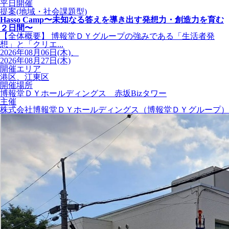
平日開催
提案(地域・社会課題型)
Hasso Camp〜未知なる答えを導き出す発想力・創造力を育む
２日間〜
【全体概要】 博報堂ＤＹグループの強みである「生活者発
想」と「クリエ...
2026年08月06日(木)、
2026年08月27日(木)
開催エリア
港区、江東区
開催場所
博報堂ＤＹホールディングス 赤坂Bizタワー
主催
株式会社博報堂ＤＹホールディングス（博報堂ＤＹグループ）