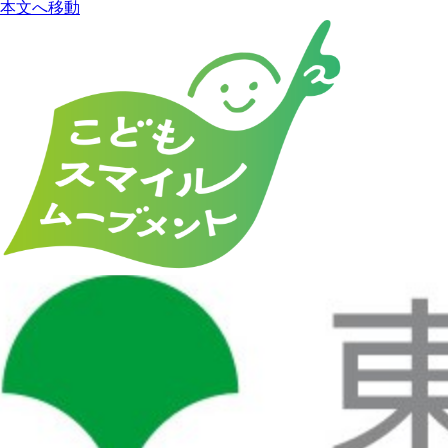
本文へ移動